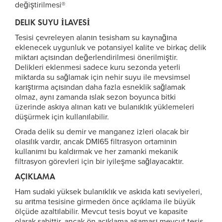
değiştirilmesi®
DELIK SUYU İLAVESİ
Tesisi çevreleyen alanın tesisham su kaynağına
eklenecek uygunluk ve potansiyel kalite ve birkaç delik
miktarı açısından değerlendirilmesi önerilmiştir.
Delikleri eklenmesi sadece kuru sezonda yeterli
miktarda su sağlamak için nehir suyu ile mevsimsel
karıştırma açısından daha fazla esneklik sağlamak
olmaz, aynı zamanda ıslak sezon boyunca bitki
üzerinde askıya alınan katı ve bulanıklık yüklemeleri
düşürmek için kullanılabilir.
Orada delik su demir ve manganez izleri olacak bir
olasılık vardır, ancak DMI65 filtrasyon ortamının
kullanımı bu kaldırmak ve her zamanki mekanik
filtrasyon görevleri için bir iyileşme sağlayacaktır.
AÇIKLAMA
Ham sudaki yüksek bulanıklık ve askıda katı seviyeleri,
su arıtma tesisine girmeden önce açıklama ile büyük
ölçüde azaltılabilir. Mevcut tesis boyut ve kapasite
olarak sabittir, ancak ön açıklama aşaması mevcut tesis