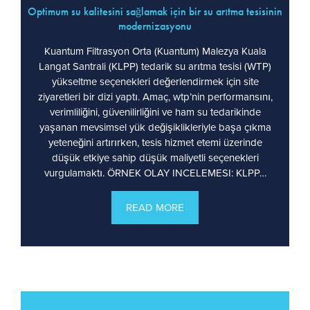
Optimum su kalitesini sağlamak için bir su arıtma tesisinin
modernizasyonu
Kuantum Filtrasyon Orta (Kuantum) Malezya Kuala
Langat Santrali (KLPP) tedarik su arıtma tesisi (WTP)
yükseltme seçenekleri değerlendirmek için site
ziyaretleri bir dizi yaptı. Amaç, wtp’nin performansını,
verimliliğini, güvenilirliğini ve ham su tedarikinde
yaşanan mevsimsel yük değişiklikleriyle başa çıkma
yeteneğini artırırken, tesis hizmet etemi üzerinde
düşük etkiye sahip düşük maliyetli seçenekleri
vurgulamaktı. ÖRNEK OLAY INCELEMESI: KLPP…
READ MORE