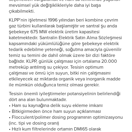
mevsimsel yük değişiklikleriyle daha iyi başa
çıkabilmekti.
KLPP’nin işletmesi 1996 yılından beri kombine çevrim
gaz türbini kullanılarak başlamıştır ve santral şu anda
şebekeye 675 MW elektrik üretim kapasitesi
katetmektedir. Santralin Elektrik Satın Alma Sözleşmesi
kapsamındaki yükümlülüğüne göre şebekeye elektrik
tedarik edebilme yeteneği, soğutma amacıyla güvenilir
temiz su temini de dahil olmak üzere bir dizi faktöre
bağlıdır. KLPP, günlük çalışması için ortalama 20.000
metreküp arıtılmış su çekiyor. Tesisin optimum
çalışması ve ömrü için suyun, bitki nin çalışmasını
etkileyecek az miktarda organik veya inorganik madde
ile mümkün olduğunca temiz olması gerekir.
Tesisin önemli iyileştirmeler potansiyelinin belirlendiği
dört ana alan bulunmaktadır.
• Ham su kaynağına delik suyu ekleme imkanı
• Bitkigirmeden önce ham suyun açıklanması
• Flocculent/polimer dosing programının optimizasyonu
(inc. tipi ve dosing oranı)
• Hızlı kum filtrelerinde ortamın DMI65 olarak