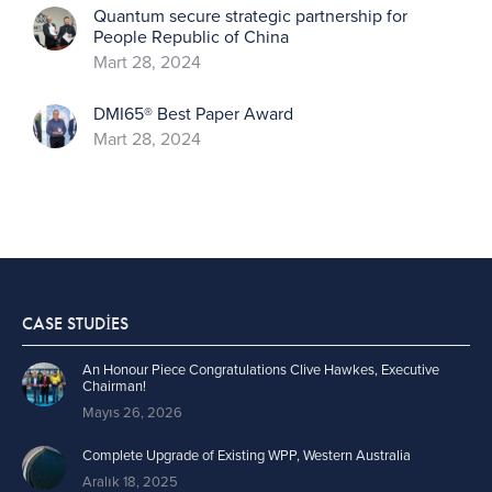
Quantum secure strategic partnership for
People Republic of China
Mart 28, 2024
DMI65® Best Paper Award
Mart 28, 2024
CASE STUDIES
An Honour Piece Congratulations Clive Hawkes, Executive
Chairman!
Mayıs 26, 2026
Complete Upgrade of Existing WPP, Western Australia
Aralık 18, 2025