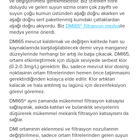
ve değiştirilmesi gerekmektedir. Biz izlerken filtre
doluydu ve gelen suyun sızma oranı çok zayıftı ve
suyun çoğu kumun üstünden aşağı doğru akarken ve
aşağı doğru sert paketlenmiş kumdaki çatlaklardan
aşağı doğru akıyordu. Biz
DMI65® filtrasyon medya
ile
medya yerine önerdi.
DMI65 mevcut kaldırmak ve değişen kalitede ham su
kaynaklarında karşılaşılabilecek demir veya manganez
düzeylerinde herhangi bir artış ile başa çıkacak. DMI65,
ortamı etkinleştirmek için düşük seviyede serbest klor
(0.2-0.3mg/L) gerektirir. Bu, sadece mevcut klor dosing
noktasının ortam filtrelerinden hemen önce taşınmasını
gerektirdiğinden kolayca elde edilir. Klor artıkları
kalacak ve hala arıtılmış su lagünü için dezenfeksiyon
görevi göremez.
DMI65® aynı zamanda mükemmel filtrasyon katsayısı
sağlayarak, askıda katıları ve bulanıklık seviyelerini
düşürerek mükemmel mekanik filtrasyon katsayısını da
sağlar.
DMI ortamının eklenmesi ve filtrasyon nozullarının
değiştirilmesi, sadece ortam filtrelerinden gelen suyun