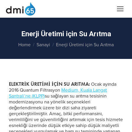
Enerji Üretimi için Su Arıtma
You are here:
Home
Sanayi
Enerji Üretimi için Su Arıtma
ELEKTRIK ÜRETIMI IÇIN SU ARITMA:
Ocak ayında
2016 Quantum Filtrasyon
Medium, Kuala Langat
Santrali’ne (KLPP)
su sağlayan su arıtma tesisinin
modernizasyonu na yönelik seçenekleri
değerlendirmek üzere bir dizi saha ziyareti
gerçekleştirilmiştir. Amaç, bitki performansını,
verimliliğini ve güvenilirliğini artırmak için tesis hizmete
esnekliği üzerinde düşük etkiye sahip düşük maliyetli
seçenekleri vurgulamak ve ham su temininde yaşanan