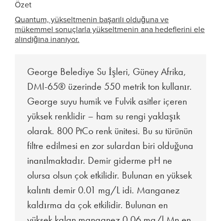
Özet
Quantum, yükseltmenin başarılı olduğuna ve
mükemmel sonuçlarla yükseltmenin ana hedeflerini ele
alındığına inanıyor.
George Belediye Su İşleri, Güney Afrika,
DMI-65® üzerinde 550 metrik ton kullanır.
George suyu humik ve Fulvik asitler içeren
yüksek renklidir – ham su rengi yaklaşık
olarak. 800 PtCo renk ünitesi. Bu su türünün
filtre edilmesi en zor sulardan biri olduğuna
inanılmaktadır. Demir giderme pH ne
olursa olsun çok etkilidir. Bulunan en yüksek
kalıntı demir 0.01 mg/L idi. Manganez
kaldırma da çok etkilidir. Bulunan en
yüksek kalan manganez 0.06 mg/l Mn en