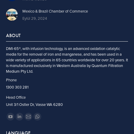
Mexico & Brazil Chamber of Commerce
Eylül 29, 2024
ABOUT
DMI-65®, with infusion technology, is an advanced oxidation catalytic
media for the removal of iron and manganese, and has been used in a
wide variety of applications in 65 countries worldwide for over 20 years. It
is manufactured exclusively in Western Australia by Quantum Filtration
Medium Pty Ltd.
Phone
1300 303 281
Head Office
Unit 3/1 Ostler Dr, Vasse WA 6280
Find us on:
YouTube
Linkedin
Mail
Whatsapp
page
page
page
page
LANGUAGE