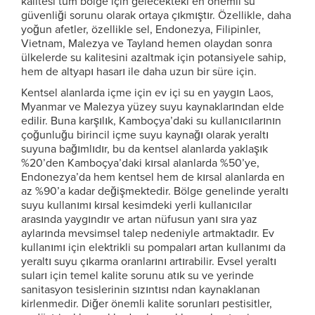
kalitesi tüm bölge için gelecekteki en önemli su
güvenliği sorunu olarak ortaya çıkmıştır. Özellikle, daha
yoğun afetler, özellikle sel, Endonezya, Filipinler,
Vietnam, Malezya ve Tayland hemen olaydan sonra
ülkelerde su kalitesini azaltmak için potansiyele sahip,
hem de altyapı hasarı ile daha uzun bir süre için.
Kentsel alanlarda içme için ev içi su en yaygın Laos,
Myanmar ve Malezya yüzey suyu kaynaklarından elde
edilir. Buna karşılık, Kamboçya’daki su kullanıcılarının
çoğunluğu birincil içme suyu kaynağı olarak yeraltı
suyuna bağımlıdır, bu da kentsel alanlarda yaklaşık
%20’den Kamboçya’daki kırsal alanlarda %50’ye,
Endonezya’da hem kentsel hem de kırsal alanlarda en
az %90’a kadar değişmektedir. Bölge genelinde yeraltı
suyu kullanımı kırsal kesimdeki yerli kullanıcılar
arasında yaygındır ve artan nüfusun yanı sıra yaz
aylarında mevsimsel talep nedeniyle artmaktadır. Ev
kullanımı için elektrikli su pompaları artan kullanımı da
yeraltı suyu çıkarma oranlarını artırabilir. Evsel yeraltı
suları için temel kalite sorunu atık su ve yerinde
sanitasyon tesislerinin sızıntısı ndan kaynaklanan
kirlenmedir. Diğer önemli kalite sorunları pestisitler,