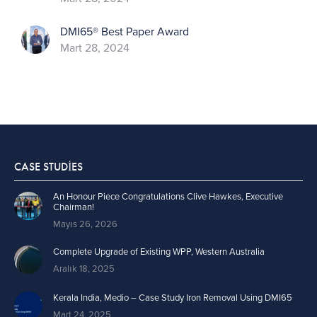
DMI65® Best Paper Award
Mart 28, 2024
CASE STUDIES
An Honour Piece Congratulations Clive Hawkes, Executive
Chairman!
Mayıs 26, 2026
Complete Upgrade of Existing WPP, Western Australia
Aralık 18, 2025
Kerala India, Medio – Case Study Iron Removal Using DMI65
Mart 24, 2025