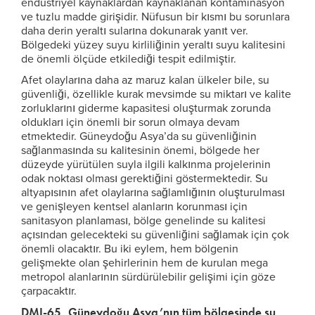
endüstriyel kaynaklardan kaynaklanan kontaminasyon
ve tuzlu madde girişidir. Nüfusun bir kısmı bu sorunlara
daha derin yeraltı sularına dokunarak yanıt ver.
Bölgedeki yüzey suyu kirliliğinin yeraltı suyu kalitesini
de önemli ölçüde etkilediği tespit edilmiştir.
Afet olaylarına daha az maruz kalan ülkeler bile, su
güvenliği, özellikle kurak mevsimde su miktarı ve kalite
zorluklarını giderme kapasitesi oluşturmak zorunda
oldukları için önemli bir sorun olmaya devam
etmektedir. Güneydoğu Asya’da su güvenliğinin
sağlanmasında su kalitesinin önemi, bölgede her
düzeyde yürütülen suyla ilgili kalkınma projelerinin
odak noktası olması gerektiğini göstermektedir. Su
altyapısının afet olaylarına sağlamlığının oluşturulması
ve genişleyen kentsel alanların korunması için
sanitasyon planlaması, bölge genelinde su kalitesi
açısından gelecekteki su güvenliğini sağlamak için çok
önemli olacaktır. Bu iki eylem, hem bölgenin
gelişmekte olan şehirlerinin hem de kurulan mega
metropol alanlarının sürdürülebilir gelişimi için göze
çarpacaktır.
DMI-65, Güneydoğu Asya’nın tüm bölgesinde su