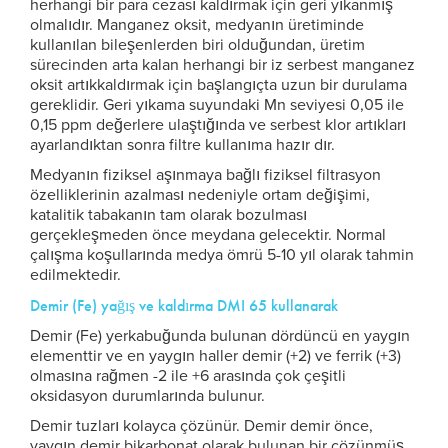
herhangi bir para cezası kaldırmak için geri yıkanmış
olmalıdır. Manganez oksit, medyanın üretiminde
kullanılan bileşenlerden biri olduğundan, üretim
sürecinden arta kalan herhangi bir iz serbest manganez
oksit artıkkaldırmak için başlangıçta uzun bir durulama
gereklidir. Geri yıkama suyundaki Mn seviyesi 0,05 ile
0,15 ppm değerlere ulaştığında ve serbest klor artıkları
ayarlandıktan sonra filtre kullanıma hazır dır.
Medyanın fiziksel aşınmaya bağlı fiziksel filtrasyon
özelliklerinin azalması nedeniyle ortam değişimi,
katalitik tabakanın tam olarak bozulması
gerçekleşmeden önce meydana gelecektir. Normal
çalışma koşullarında medya ömrü 5-10 yıl olarak tahmin
edilmektedir.
Demir (Fe) yağış ve kaldırma DMI 65 kullanarak
Demir (Fe) yerkabuğunda bulunan dördüncü en yaygın
elementtir ve en yaygın haller demir (+2) ve ferrik (+3)
olmasına rağmen -2 ile +6 arasında çok çeşitli
oksidasyon durumlarında bulunur.
Demir tuzları kolayca çözünür. Demir demir önce,
yaygın demir bikarbonat olarak bulunan bir çözünmüş