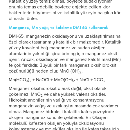
Katalitik yüzey temiz olmalı, böylece sudaki iyonlar
onunla temas edebilir, böylece enjekte edilen klor
bakterilerin büyümesini ve katalitik yüzeyin balçıkla kör
olmasını önler.
Manganez, Mn yağış ve kaldırma DMI 65 kullanarak
DMI-65, manganezin oksidasyonu ve uzaklaştırılmasına
özel olarak tasarlanmış katalitik bir malzemedir. Katalitik
yüzey kovalent bağ manganez ve sudan oksijen
atomlarının yakınlığı içine brining için manganez oksit
içerir. Ancak, oksidasyon ve manganez kaldırılması (Mn)
fe çok farklıdır. Büyük bir fark manganez oksihidroksit
çözünürlüğü neden olur, MnO (OH)
.
2
Mn(HCO
)
+ NaOCl + MnO(OH)
+ NaCl + 2CO
3
2
2
2
Manganez oksihidroksit olarak değil, oksit olarak
çökelmez, MnO
ve daha yüksek valens oksitler.
2
Hidroksit anonilerinin varlığı ve konsantrasyonu
manganezin yağış ve uzaklaştırılmasında çok yardımcı
olmaz. Manganez hidroksit katalitik kafes yüzeyinde
oksijen manganez sonu ile çekilecek. Bir Oksijen
molekülü kafesten oksijen yoluyla oksidasyonu
kolaylaştırmak ve moleküler oksijen ile kafes takas için