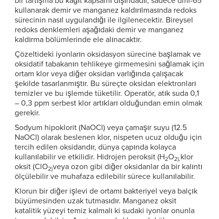
bir tartışma bu kağıt kapsamı dışındadır, sadece dmi-65
kullanarak demir ve manganez kaldırılmasında redoks
sürecinin nasıl uygulandığı ile ilgilenecektir. Bireysel
redoks denklemleri aşağıdaki demir ve manganez
kaldırma bölümlerinde ele alınacaktır.
Çözeltideki iyonların oksidasyon sürecine başlamak ve
oksidatif tabakanın tehlikeye girmemesini sağlamak için
ortam klor veya diğer oksidan varlığında çalışacak
şekilde tasarlanmıştır. Bu süreçte oksidan elektronları
temizler ve bu işlemde tüketilir. Operatör, atık suda 0,1
– 0,3 ppm serbest klor artıkları olduğundan emin olmak
gerekir.
Sodyum hipoklorit (NaOCl) veya çamaşır suyu (12.5
NaOCl) olarak beslenen klor, nispeten ucuz olduğu için
tercih edilen oksidandır, dünya çapında kolayca
kullanılabilir ve etkilidir. Hidrojen peroksit (H
O
klor
2
2),
oksit (ClO
veya ozon gibi diğer oksidanlar da bir kalıntı
2)
ölçülebilir ve muhafaza edilebilir sürece kullanılabilir.
Klorun bir diğer işlevi de ortamı bakteriyel veya balçık
büyümesinden uzak tutmasıdır. Manganez oksit
katalitik yüzeyi temiz kalmalı ki sudaki iyonlar onunla