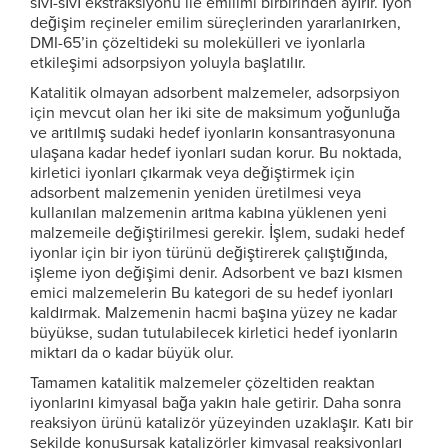
sıvı-sıvı ekstraksiyonu ile emilimi birbirinden ayırır. İyon
değişim reçineler emilim süreçlerinden yararlanırken,
DMI-65’in çözeltideki su molekülleri ve iyonlarla
etkileşimi adsorpsiyon yoluyla başlatılır.
Katalitik olmayan adsorbent malzemeler, adsorpsiyon
için mevcut olan her iki site de maksimum yoğunluğa
ve arıtılmış sudaki hedef iyonların konsantrasyonuna
ulaşana kadar hedef iyonları sudan korur. Bu noktada,
kirletici iyonları çıkarmak veya değiştirmek için
adsorbent malzemenin yeniden üretilmesi veya
kullanılan malzemenin arıtma kabına yüklenen yeni
malzemeile değiştirilmesi gerekir. İşlem, sudaki hedef
iyonlar için bir iyon türünü değiştirerek çalıştığında,
işleme iyon değişimi denir. Adsorbent ve bazı kısmen
emici malzemelerin Bu kategori de su hedef iyonları
kaldırmak. Malzemenin hacmi başına yüzey ne kadar
büyükse, sudan tutulabilecek kirletici hedef iyonların
miktarı da o kadar büyük olur.
Tamamen katalitik malzemeler çözeltiden reaktan
iyonlarını kimyasal bağa yakın hale getirir. Daha sonra
reaksiyon ürünü katalizör yüzeyinden uzaklaşır. Katı bir
şekilde konuşursak katalizörler kimyasal reaksiyonları