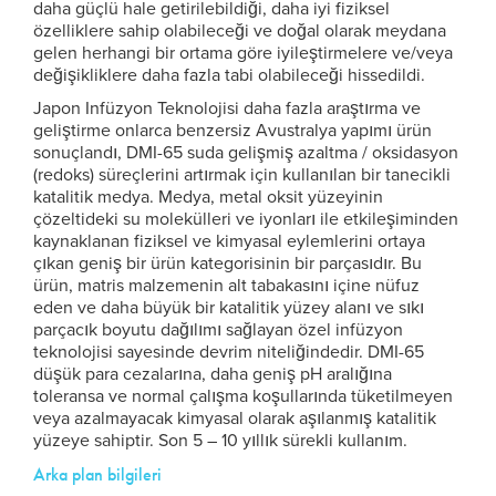
daha güçlü hale getirilebildiği, daha iyi fiziksel
özelliklere sahip olabileceği ve doğal olarak meydana
gelen herhangi bir ortama göre iyileştirmelere ve/veya
değişikliklere daha fazla tabi olabileceği hissedildi.
Japon Infüzyon Teknolojisi daha fazla araştırma ve
geliştirme onlarca benzersiz Avustralya yapımı ürün
sonuçlandı, DMI-65 suda gelişmiş azaltma / oksidasyon
(redoks) süreçlerini artırmak için kullanılan bir tanecikli
katalitik medya. Medya, metal oksit yüzeyinin
çözeltideki su molekülleri ve iyonları ile etkileşiminden
kaynaklanan fiziksel ve kimyasal eylemlerini ortaya
çıkan geniş bir ürün kategorisinin bir parçasıdır. Bu
ürün, matris malzemenin alt tabakasını içine nüfuz
eden ve daha büyük bir katalitik yüzey alanı ve sıkı
parçacık boyutu dağılımı sağlayan özel infüzyon
teknolojisi sayesinde devrim niteliğindedir. DMI-65
düşük para cezalarına, daha geniş pH aralığına
toleransa ve normal çalışma koşullarında tüketilmeyen
veya azalmayacak kimyasal olarak aşılanmış katalitik
yüzeye sahiptir. Son 5 – 10 yıllık sürekli kullanım.
Arka plan bilgileri