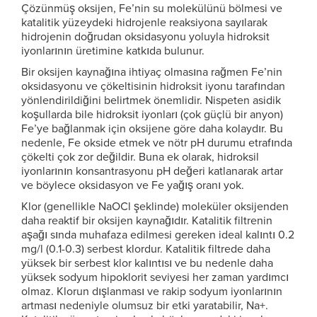
Çözünmüş oksijen, Fe’nin su molekülünü bölmesi ve
katalitik yüzeydeki hidrojenle reaksiyona sayılarak
hidrojenin doğrudan oksidasyonu yoluyla hidroksit
iyonlarının üretimine katkıda bulunur.
Bir oksijen kaynağına ihtiyaç olmasına rağmen Fe’nin
oksidasyonu ve çökeltisinin hidroksit iyonu tarafından
yönlendirildiğini belirtmek önemlidir. Nispeten asidik
koşullarda bile hidroksit iyonları (çok güçlü bir anyon)
Fe’ye bağlanmak için oksijene göre daha kolaydır. Bu
nedenle, Fe okside etmek ve nötr pH durumu etrafında
çökelti çok zor değildir. Buna ek olarak, hidroksil
iyonlarının konsantrasyonu pH değeri katlanarak artar
ve böylece oksidasyon ve Fe yağış oranı yok.
Klor (genellikle NaOCl şeklinde) moleküler oksijenden
daha reaktif bir oksijen kaynağıdır. Katalitik filtrenin
aşağı sında muhafaza edilmesi gereken ideal kalıntı 0.2
mg/l (0.1-0.3) serbest klordur. Katalitik filtrede daha
yüksek bir serbest klor kalıntısı ve bu nedenle daha
yüksek sodyum hipoklorit seviyesi her zaman yardımcı
olmaz. Klorun dışlanması ve rakip sodyum iyonlarının
artması nedeniyle olumsuz bir etki yaratabilir, Na+.