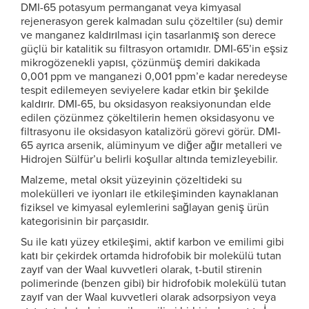
DMI-65 potasyum permanganat veya kimyasal
rejenerasyon gerek kalmadan sulu çözeltiler (su) demir
ve manganez kaldırılması için tasarlanmış son derece
güçlü bir katalitik su filtrasyon ortamıdır. DMI-65’in eşsiz
mikrogözenekli yapısı, çözünmüş demiri dakikada
0,001 ppm ve manganezi 0,001 ppm’e kadar neredeyse
tespit edilemeyen seviyelere kadar etkin bir şekilde
kaldırır. DMI-65, bu oksidasyon reaksiyonundan elde
edilen çözünmez çökeltilerin hemen oksidasyonu ve
filtrasyonu ile oksidasyon katalizörü görevi görür. DMI-
65 ayrıca arsenik, alüminyum ve diğer ağır metalleri ve
Hidrojen Sülfür’u belirli koşullar altında temizleyebilir.
Malzeme, metal oksit yüzeyinin çözeltideki su
molekülleri ve iyonları ile etkileşiminden kaynaklanan
fiziksel ve kimyasal eylemlerini sağlayan geniş ürün
kategorisinin bir parçasıdır.
Su ile katı yüzey etkileşimi, aktif karbon ve emilimi gibi
katı bir çekirdek ortamda hidrofobik bir molekülü tutan
zayıf van der Waal kuvvetleri olarak, t-butil stirenin
polimerinde (benzen gibi) bir hidrofobik molekülü tutan
zayıf van der Waal kuvvetleri olarak adsorpsiyon veya