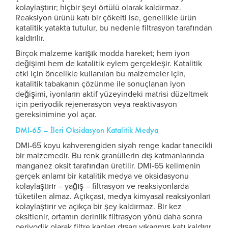
kolaylaştırır; hiçbir şeyi örtülü olarak kaldırmaz.
Reaksiyon ürünü katı bir çökelti ise, genellikle ürün
katalitik yatakta tutulur, bu nedenle filtrasyon tarafından
kaldırılır.
Birçok malzeme karışık modda hareket; hem iyon
değişimi hem de katalitik eylem gerçekleşir. Katalitik
etki için öncelikle kullanılan bu malzemeler için,
katalitik tabakanın çözünme ile sonuçlanan iyon
değişimi, iyonların aktif yüzeyindeki matrisi düzeltmek
için periyodik rejenerasyon veya reaktivasyon
gereksinimine yol açar.
DMI-65 – İleri Oksidasyon Katalitik Medya
DMI-65 koyu kahverengiden siyah renge kadar tanecikli
bir malzemedir. Bu renk granüllerin dış katmanlarında
manganez oksit tarafından üretilir. DMI-65 kelimenin
gerçek anlamı bir katalitik medya ve oksidasyonu
kolaylaştırır – yağış – filtrasyon ve reaksiyonlarda
tüketilen almaz. Açıkçası, medya kimyasal reaksiyonları
kolaylaştırır ve açıkça bir şey kaldırmaz. Bir kez
oksitlenir, ortamın derinlik filtrasyon yönü daha sonra
periyodik olarak filtre kapları dışarı yıkanmış katı kaldırır.