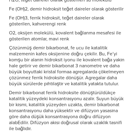
H2O, teğet daireler olarak gösterilen su molekülü
Fe (OH)2, demir hidroksit teğet daireler olarak gösterilir
Fe (OH)3, ferrik hidroksit, teğet daireler olarak
gösterilen, kahverengi renk
O2, oksijen molekülü, kovalent bağlanma mesafesi ile
gösterilen atomlar, mavi renk
Çözünmüş demir bikarbonat, fe ucu ile katalitik
malzemenin kafes oksijenine doğru çekilir. Bu, Fe’yi
komşu bir alanın hidroksit iyonu ile kovalent bağa yakın
hale getirir ve demir bikarbonat 3 nanometre ve daha
büyük boyuttaki kristal formaa agregalarda çökelmeyen
çözünmez ferrik hidroksite dönüşür. Agregalar daha
büyük sürülerde pıhtılaştır ve katalitik yatakta tutulur.
Demir bikarbonat ferrik hidroksite dönüştürüldükçe
katalitik yüzeydeki konsantrasyonu azalır. Suyun büyük
bir kısmı, katalitik yüzeyden uzakta, demir bikarbonat
konsantrasyonu daha yüksektir ve difüzyon yasasına
göre daha düşük konsantrasyona doğru difüzyon
alabEdilir. Difüzyon akısı doğrusal olarak uzaklık tasnifi
ile bağlıdır.