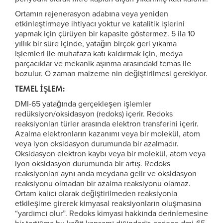
Ortamın rejenerasyon adabına veya yeniden
etkinleştirmeye ihtiyacı yoktur ve katalitik işlerini
yapmak için çürüyen bir kapasite göstermez. 5 ila 10
yıllık bir süre içinde, yatağın birçok geri yıkama
işlemleri ile muhafaza katı kaldırmak için, medya
parçacıklar ve mekanik aşınma arasındaki temas ile
bozulur. O zaman malzeme nin değiştirilmesi gerekiyor.
TEMEL İŞLEM:
DMI-65 yatağında gerçekleşen işlemler
redüksiyon/oksidasyon (redoks) içerir. Redoks
reaksiyonları türler arasında elektron transferini içerir.
Azalma elektronların kazanımı veya bir molekül, atom
veya iyon oksidasyon durumunda bir azalmadır.
Oksidasyon elektron kaybı veya bir molekül, atom veya
iyon oksidasyon durumunda bir artış. Redoks
reaksiyonları aynı anda meydana gelir ve oksidasyon
reaksiyonu olmadan bir azalma reaksiyonu olamaz.
Ortam kalıcı olarak değiştirilmeden reaksiyonla
etkileşime girerek kimyasal reaksiyonların oluşmasına
“yardımcı olur”. Redoks kimyası hakkında derinlemesine