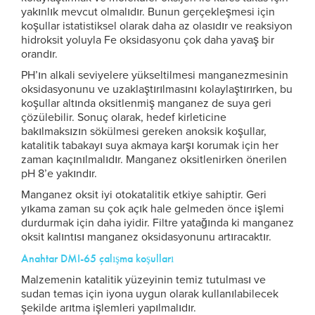
yakınlık mevcut olmalıdır. Bunun gerçekleşmesi için
koşullar istatistiksel olarak daha az olasıdır ve reaksiyon
hidroksit yoluyla Fe oksidasyonu çok daha yavaş bir
orandır.
PH’ın alkali seviyelere yükseltilmesi manganezmesinin
oksidasyonunu ve uzaklaştırılmasını kolaylaştırırken, bu
koşullar altında oksitlenmiş manganez de suya geri
çözülebilir. Sonuç olarak, hedef kirleticine
bakılmaksızın sökülmesi gereken anoksik koşullar,
katalitik tabakayı suya akmaya karşı korumak için her
zaman kaçınılmalıdır. Manganez oksitlenirken önerilen
pH 8’e yakındır.
Manganez oksit iyi otokatalitik etkiye sahiptir. Geri
yıkama zaman su çok açık hale gelmeden önce işlemi
durdurmak için daha iyidir. Filtre yatağında ki manganez
oksit kalıntısı manganez oksidasyonunu artıracaktır.
Anahtar DMI-65 çalışma koşulları
Malzemenin katalitik yüzeyinin temiz tutulması ve
sudan temas için iyona uygun olarak kullanılabilecek
şekilde arıtma işlemleri yapılmalıdır.