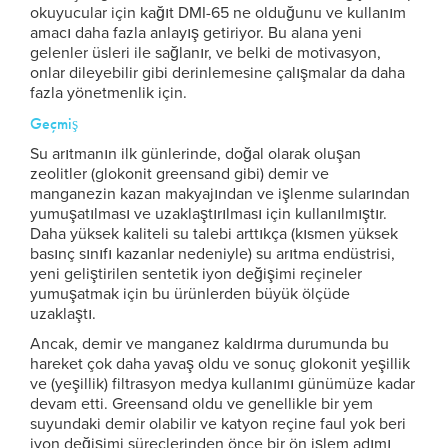
okuyucular için kağıt DMI-65 ne olduğunu ve kullanım
amacı daha fazla anlayış getiriyor. Bu alana yeni
gelenler üsleri ile sağlanır, ve belki de motivasyon,
onlar dileyebilir gibi derinlemesine çalışmalar da daha
fazla yönetmenlik için.
Geçmiş
Su arıtmanın ilk günlerinde, doğal olarak oluşan
zeolitler (glokonit greensand gibi) demir ve
manganezin kazan makyajından ve işlenme sularından
yumuşatılması ve uzaklaştırılması için kullanılmıştır.
Daha yüksek kaliteli su talebi arttıkça (kısmen yüksek
basınç sınıfı kazanlar nedeniyle) su arıtma endüstrisi,
yeni geliştirilen sentetik iyon değişimi reçineler
yumuşatmak için bu ürünlerden büyük ölçüde
uzaklaştı.
Ancak, demir ve manganez kaldırma durumunda bu
hareket çok daha yavaş oldu ve sonuç glokonit yeşillik
ve (yeşillik) filtrasyon medya kullanımı günümüze kadar
devam etti. Greensand oldu ve genellikle bir yem
suyundaki demir olabilir ve katyon reçine faul yok beri
iyon değişimi süreçlerinden önce bir ön işlem adımı