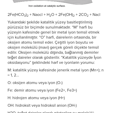
2Fe(HCO
)
+ Naocl + H
O + 2Fe(OH)
+ 2CO
+ Nacl
3
2
2
2
2
Yukarıdaki şekilde katalitik yüzey basitleştirilmiş
pürüzsüz bir biçimde sunulmaktadır. “M” harfi bu
yüzeyin kafesinde genel bir metal iyon temsil etmek
için kullanılmıştır. “O” harfi, dairelerin ortasında, bir
oksijen atomu temsil eder. Çeşitli iyon boyutu ve
oksijen molekülü (mavi) gerçek göreli ölçekte temsil
edilir. Oksijen molekülü dışında, bağlanmış demirler
teğet daireler olarak gösterilir. “Katalitik yüzeyde İyon
oksidasyonu” şeklindeki harf ve iyonların yorumu:
M: katalitik yüzey kafesinde jenerik metal iyon (Mn+); n
= 1, 2…
O: oksijen atomu veya iyon (O-)
Fe: demir atomu veya iyon (Fe2+, Fe3+)
H: hidrojen atomu veya iyon (H+)
OH: hidroksit veya hidroksil anion (OH-)