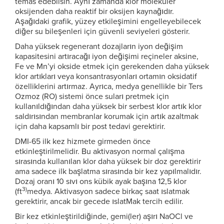
temas edebilsin. Aynı zamanda klor moleküler
oksijenden daha reaktif bir oksijen kaynağıdır.
Aşağıdaki grafik, yüzey etkileşimini engelleyebilecek
diğer su bileşenleri için güvenli seviyeleri gösterir.
Daha yüksek regenerant dozajların iyon değişim
kapasitesini artıracağı iyon değişimi reçineler aksine,
Fe ve Mn’yi okside etmek için gerekenden daha yüksek
klor artıkları veya konsantrasyonları ortamın oksidatif
özelliklerini artırmaz. Ayrıca, medya genellikle bir Ters
Ozmoz (RO) sistemi önce suları pretmek için
kullanıldığından daha yüksek bir serbest klor artık klor
saldırısından membranlar korumak için artık azaltmak
için daha kapsamlı bir post tedavi gerektirir.
DMI-65 ilk kez hizmete girmeden önce
etkinleştirilmelidir. Bu aktivasyon normal çalışma
sırasında kullanılan klor daha yüksek bir doz gerektirir
ama sadece ilk başlatma sırasında bir kez yapılmalıdır.
Dozaj oranı 10 sıvı ons kübik ayak başına 12,5 klor
3)
(ft
medya. Aktivasyon sadece birkaç saat ıslatmak
gerektirir, ancak bir gecede ıslatMak tercih edilir.
Bir kez etkinleştirildiğinde, gemi(ler) aşırı NaOCl ve