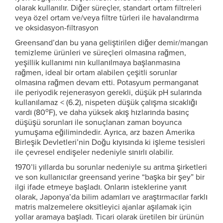
olarak kullanılır. Diğer süreçler, standart ortam filtreleri
veya özel ortam ve/veya filtre türleri ile havalandırma
ve oksidasyon-filtrasyon
Greensand’dan bu yana geliştirilen diğer demir/mangan
temizleme ürünleri ve süreçleri olmasına rağmen,
yeşillik kullanımı nın kullanılmaya başlanmasına
rağmen, ideal bir ortam alabilen çeşitli sorunlar
olmasına rağmen devam etti. Potasyum permanganat
ile periyodik rejenerasyon gerekli, düşük pH sularında
kullanılamaz < (6.2), nispeten düşük çalışma sıcaklığı
o
vardı (80
F), ve daha yüksek akış hızlarında basınç
düşüşü sorunları ile sonuçlanan zaman boyunca
yumuşama eğilimindedir. Ayrıca, arz bazen Amerika
Birleşik Devletleri’nin Doğu kıyısında ki işleme tesisleri
ile çevresel endişeler nedeniyle sınırlı olabilir.
1970’li yıllarda bu sorunlar nedeniyle su arıtma şirketleri
ve son kullanıcılar greensand yerine “başka bir şey” bir
ilgi ifade etmeye başladı. Onların isteklerine yanıt
olarak, Japonya’da bilim adamları ve araştırmacılar farklı
matris malzemelere oksitleyici ajanlar aşılamak için
yollar aramaya başladı. Ticari olarak üretilen bir ürünün