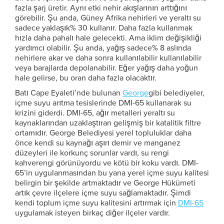
fazla şarj üretir. Aynı etki nehir akışlarının arttığını
görebilir. Şu anda, Güney Afrika nehirleri ve yeraltı su
sadece yaklaşık% 30 kullanır. Daha fazla kullanmak
hızla daha pahalı hale gelecekti. Ama iklim değişikliği
yardımcı olabilir. Şu anda, yağış sadece% 8 aslında
nehirlere akar ve daha sonra kullanılabilir kullanılabilir
veya barajlarda depolanabilir. Eğer yağış daha yoğun
hale gelirse, bu oran daha fazla olacaktır.
Batı Cape Eyaleti’nde bulunan
George
gibi belediyeler,
içme suyu arıtma tesislerinde DMI-65 kullanarak su
krizini giderdi. DMI-65, ağır metalleri yeraltı su
kaynaklarından uzaklaştıran gelişmiş bir katalitik filtre
ortamıdır. George Belediyesi yerel topluluklar daha
önce kendi su kaynağı aşırı demir ve manganez
düzeyleri ile korkunç sorunlar vardı, su rengi
kahverengi görünüyordu ve kötü bir koku vardı. DMI-
65’in uygulanmasından bu yana yerel içme suyu kalitesi
belirgin bir şekilde artmaktadır ve George Hükümeti
artık çevre ilçelere içme suyu sağlamaktadır. Şimdi
kendi toplum içme suyu kalitesini artırmak için
DMI-65
uygulamak isteyen birkaç diğer ilçeler vardır.