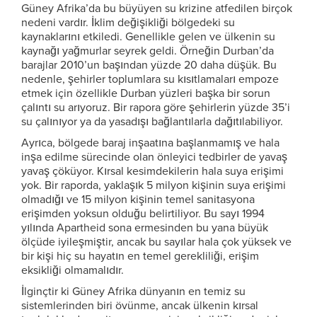
Güney Afrika’da bu büyüyen su krizine atfedilen birçok
nedeni vardır. İklim değişikliği bölgedeki su
kaynaklarını etkiledi. Genellikle gelen ve ülkenin su
kaynağı yağmurlar seyrek geldi. Örneğin Durban’da
barajlar 2010’un başından yüzde 20 daha düşük. Bu
nedenle, şehirler toplumlara su kısıtlamaları empoze
etmek için özellikle Durban yüzleri başka bir sorun
çalıntı su arıyoruz. Bir rapora göre şehirlerin yüzde 35’i
su çalınıyor ya da yasadışı bağlantılarla dağıtılabiliyor.
Ayrıca, bölgede baraj inşaatına başlanmamış ve hala
inşa edilme sürecinde olan önleyici tedbirler de yavaş
yavaş çöküyor. Kırsal kesimdekilerin hala suya erişimi
yok. Bir raporda, yaklaşık 5 milyon kişinin suya erişimi
olmadığı ve 15 milyon kişinin temel sanitasyona
erişimden yoksun olduğu belirtiliyor. Bu sayı 1994
yılında Apartheid sona ermesinden bu yana büyük
ölçüde iyileşmiştir, ancak bu sayılar hala çok yüksek ve
bir kişi hiç su hayatın en temel gerekliliği, erişim
eksikliği olmamalıdır.
İlginçtir ki Güney Afrika dünyanın en temiz su
sistemlerinden biri övünme, ancak ülkenin kırsal