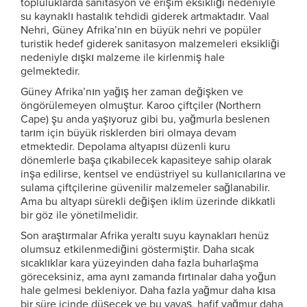
topluluklarda sanitasyon ve erişim eksikliği nedeniyle
su kaynaklı hastalık tehdidi giderek artmaktadır. Vaal
Nehri, Güney Afrika’nın en büyük nehri ve popüler
turistik hedef giderek sanitasyon malzemeleri eksikliği
nedeniyle dışkı malzeme ile kirlenmiş hale
gelmektedir.
Güney Afrika’nın yağış her zaman değişken ve
öngörülemeyen olmuştur. Karoo çiftçiler (Northern
Cape) şu anda yaşıyoruz gibi bu, yağmurla beslenen
tarım için büyük risklerden biri olmaya devam
etmektedir. Depolama altyapısı düzenli kuru
dönemlerle başa çıkabilecek kapasiteye sahip olarak
inşa edilirse, kentsel ve endüstriyel su kullanıcılarına ve
sulama çiftçilerine güvenilir malzemeler sağlanabilir.
Ama bu altyapı sürekli değişen iklim üzerinde dikkatli
bir göz ile yönetilmelidir.
Son araştırmalar Afrika yeraltı suyu kaynakları henüz
olumsuz etkilenmediğini göstermiştir. Daha sıcak
sıcaklıklar kara yüzeyinden daha fazla buharlaşma
göreceksiniz, ama aynı zamanda fırtınalar daha yoğun
hale gelmesi bekleniyor. Daha fazla yağmur daha kısa
bir süre içinde düşecek ve bu yavaş, hafif yağmur daha