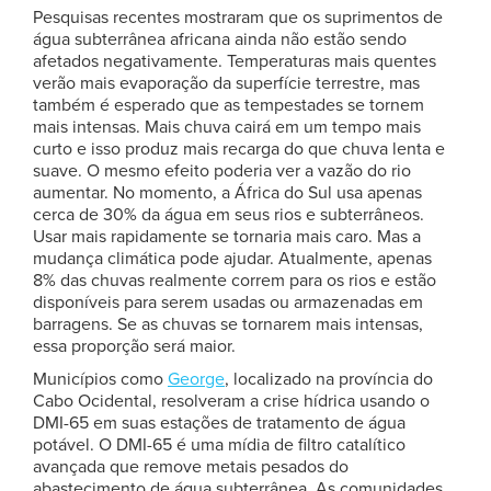
Pesquisas recentes mostraram que os suprimentos de
água subterrânea africana ainda não estão sendo
afetados negativamente. Temperaturas mais quentes
verão mais evaporação da superfície terrestre, mas
também é esperado que as tempestades se tornem
mais intensas. Mais chuva cairá em um tempo mais
curto e isso produz mais recarga do que chuva lenta e
suave. O mesmo efeito poderia ver a vazão do rio
aumentar. No momento, a África do Sul usa apenas
cerca de 30% da água em seus rios e subterrâneos.
Usar mais rapidamente se tornaria mais caro. Mas a
mudança climática pode ajudar. Atualmente, apenas
8% das chuvas realmente correm para os rios e estão
disponíveis para serem usadas ou armazenadas em
barragens. Se as chuvas se tornarem mais intensas,
essa proporção será maior.
Municípios como
George
, localizado na província do
Cabo Ocidental, resolveram a crise hídrica usando o
DMI-65 em suas estações de tratamento de água
potável. O DMI-65 é uma mídia de filtro catalítico
avançada que remove metais pesados do
abastecimento de água subterrânea. As comunidades