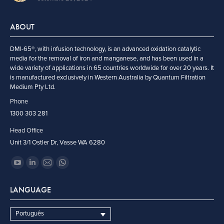
ABOUT
DMI-65®, with infusion technology, is an advanced oxidation catalytic
media for the removal of iron and manganese, and has been used in a
wide variety of applications in 65 countries worldwide for over 20 years. It
is manufactured exclusively in Western Australia by Quantum Filtration
Medium Pty Ltd.
Phone
1300 303 281
Head Office
Unit 3/1 Ostler Dr, Vasse WA 6280
Encontre-nos em:
YouTube
Linkedin
Mail
Whatsapp
page
page
page
page
LANGUAGE
opens
opens
opens
opens
in
in
in
in
Português
new
new
new
new