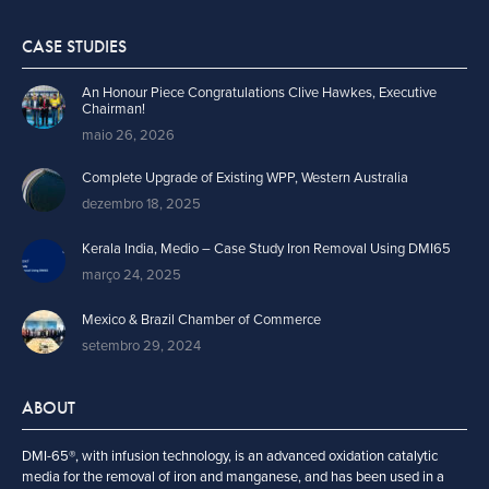
CASE STUDIES
An Honour Piece Congratulations Clive Hawkes, Executive
Chairman!
maio 26, 2026
Complete Upgrade of Existing WPP, Western Australia
dezembro 18, 2025
Kerala India, Medio – Case Study Iron Removal Using DMI65
março 24, 2025
Mexico & Brazil Chamber of Commerce
setembro 29, 2024
ABOUT
DMI-65®, with infusion technology, is an advanced oxidation catalytic
media for the removal of iron and manganese, and has been used in a