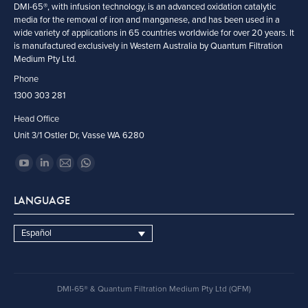
DMI-65®, with infusion technology, is an advanced oxidation catalytic
media for the removal of iron and manganese, and has been used in a
wide variety of applications in 65 countries worldwide for over 20 years. It
is manufactured exclusively in Western Australia by Quantum Filtration
Medium Pty Ltd.
Phone
1300 303 281
Head Office
Unit 3/1 Ostler Dr, Vasse WA 6280
Encuéntranos en:
YouTube
Linkedin
Mail
Whatsapp
page
page
page
page
LANGUAGE
opens
opens
opens
opens
in
in
in
in
Español
new
new
new
new
window
window
window
window
DMI-65® & Quantum Filtration Medium Pty Ltd (QFM)