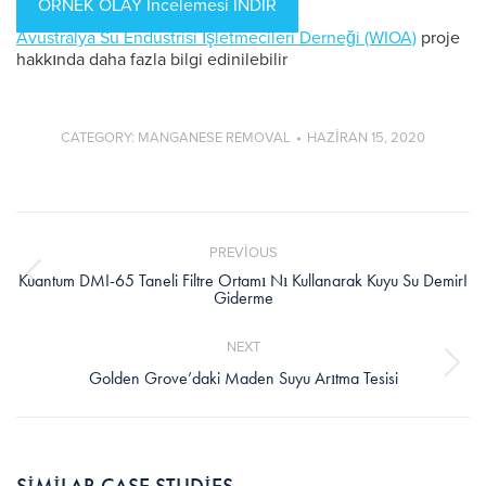
ÖRNEK OLAY Incelemesi INDIR
Avustralya Su Endüstrisi İşletmecileri Derneği (WIOA)
proje
hakkında daha fazla bilgi edinilebilir
CATEGORY:
MANGANESE REMOVAL
HAZIRAN 15, 2020
Post
navigation
PREVIOUS
Kuantum DMI-65 Taneli Filtre Ortamı Nı Kullanarak Kuyu Su DemirI
Previous
Giderme
post:
NEXT
Next
Golden Grove’daki Maden Suyu Arıtma Tesisi
post: