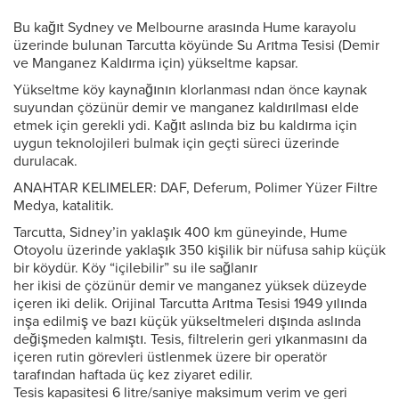
Bu kağıt Sydney ve Melbourne arasında Hume karayolu
üzerinde bulunan Tarcutta köyünde Su Arıtma Tesisi (Demir
ve Manganez Kaldırma için) yükseltme kapsar.
Yükseltme köy kaynağının klorlanması ndan önce kaynak
suyundan çözünür demir ve manganez kaldırılması elde
etmek için gerekli ydi. Kağıt aslında biz bu kaldırma için
uygun teknolojileri bulmak için geçti süreci üzerinde
durulacak.
ANAHTAR KELIMELER: DAF, Deferum, Polimer Yüzer Filtre
Medya, katalitik.
Tarcutta, Sidney’in yaklaşık 400 km güneyinde, Hume
Otoyolu üzerinde yaklaşık 350 kişilik bir nüfusa sahip küçük
bir köydür. Köy “içilebilir” su ile sağlanır
her ikisi de çözünür demir ve manganez yüksek düzeyde
içeren iki delik. Orijinal Tarcutta Arıtma Tesisi 1949 yılında
inşa edilmiş ve bazı küçük yükseltmeleri dışında aslında
değişmeden kalmıştı. Tesis, filtrelerin geri yıkanmasını da
içeren rutin görevleri üstlenmek üzere bir operatör
tarafından haftada üç kez ziyaret edilir.
Tesis kapasitesi 6 litre/saniye maksimum verim ve geri