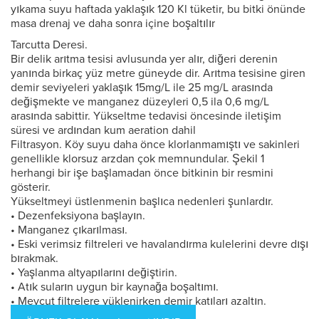
yıkama suyu haftada yaklaşık 120 Kl tüketir, bu bitki önünde
masa drenaj ve daha sonra içine boşaltılır
Tarcutta Deresi.
Bir delik arıtma tesisi avlusunda yer alır, diğeri derenin
yanında birkaç yüz metre güneyde dir. Arıtma tesisine giren
demir seviyeleri yaklaşık 15mg/L ile 25 mg/L arasında
değişmekte ve manganez düzeyleri 0,5 ila 0,6 mg/L
arasında sabittir. Yükseltme tedavisi öncesinde iletişim
süresi ve ardından kum aeration dahil
Filtrasyon. Köy suyu daha önce klorlanmamıştı ve sakinleri
genellikle klorsuz arzdan çok memnundular. Şekil 1
herhangi bir işe başlamadan önce bitkinin bir resmini
gösterir.
Yükseltmeyi üstlenmenin başlıca nedenleri şunlardır.
• Dezenfeksiyona başlayın.
• Manganez çıkarılması.
• Eski verimsiz filtreleri ve havalandırma kulelerini devre dışı
bırakmak.
• Yaşlanma altyapılarını değiştirin.
• Atık suların uygun bir kaynağa boşaltımı.
• Mevcut filtrelere yüklenirken demir katıları azaltın.