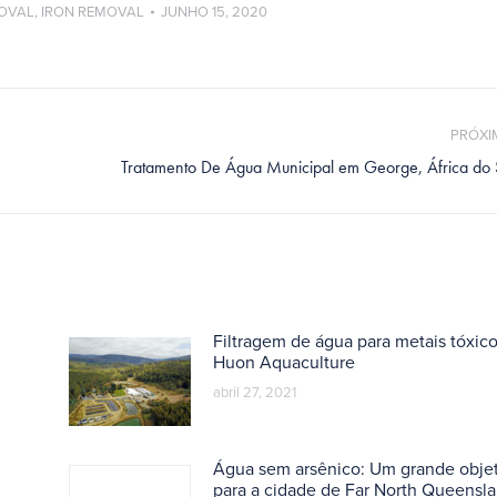
OVAL
,
IRON REMOVAL
JUNHO 15, 2020
PRÓXI
Próximo
Tratamento De Água Municipal em George, África do 
post:
Filtragem de água para metais tóxico
Huon Aquaculture
abril 27, 2021
Água sem arsênico: Um grande objet
para a cidade de Far North Queensl