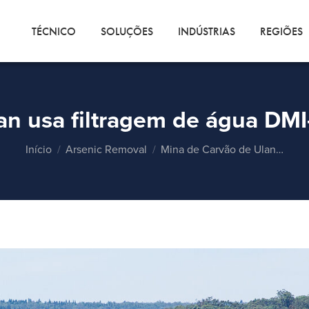
TÉCNICO
SOLUÇÕES
INDÚSTRIAS
REGIÕES
n usa filtragem de água DMI
Você está aqui:
Início
Arsenic Removal
Mina de Carvão de Ulan…