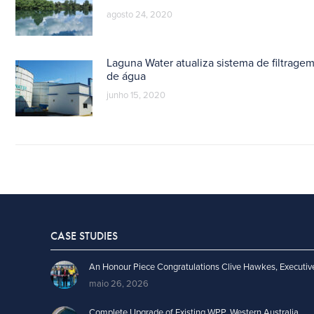
agosto 24, 2020
Laguna Water atualiza sistema de filtrage
de água
junho 15, 2020
CASE STUDIES
An Honour Piece Congratulations Clive Hawkes, Executiv
maio 26, 2026
Complete Upgrade of Existing WPP, Western Australia