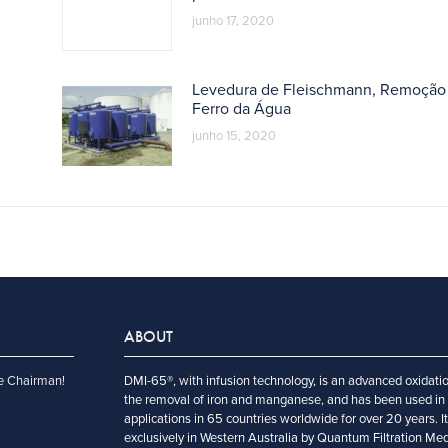
junho 17, 2020
m
Levedura de Fleischmann, Remoção
Ferro da Água
junho 15, 2020
ABOUT
e Chairman!
DMI-65®, with infusion technology, is an advanced oxidatio
the removal of iron and manganese, and has been used in 
applications in 65 countries worldwide for over 20 years. I
exclusively in Western Australia by Quantum Filtration Me