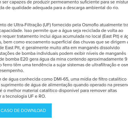
m ser capazes de produzir permeamento suficiente para se mistu
ada de qualidade adequada para a descarga ambiental do rio.
to de Ultra-Filtração (UF) fornecido pela Osmoflo atualmente tra
capacidade. Isso permite que a água seja reciclada de volta ao
 requer tratamento inclui água acumulada no local (East Pit) e á
s, bem como escoamento superficial das chuvas que se dirigem 
a de East Pit, é geralmente muito alta em manganês dissolvido
estações de bomba individuais podem exibir níveis de manganês
ão de bomba E20 gera água da mina contendo aproximadamente 9
ferro têm uma tendência a sujar sistemas de ultrafiltração e o
 desempenho.
 de água conhecida como DMI-65, uma mídia de filtro catalítico 
o suprimento de água de alimentação quando operado na presen
o melhor material catalítico disponível para remover altas
r a tecnologia UF e RO.
 CASO DE DOWNLOAD