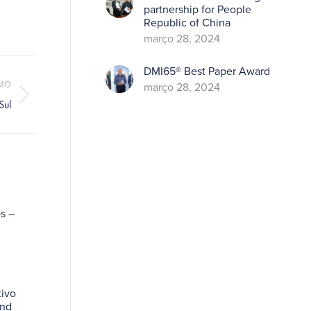
partnership for People
Republic of China
março 28, 2024
DMI65® Best Paper Award
MO
março 28, 2024
Sul
s –
ivo
and