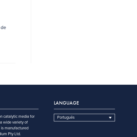
 de
LANGUAGE
n catalytic media for
Português
a wide variety of
t is manufactured
dium Pty Ltd.