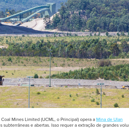
n Coal Mines Limited (UCML, o Principal) opera a
Mina de Ulan
es subterrâneas e abertas. Isso requer a extração de grandes vol