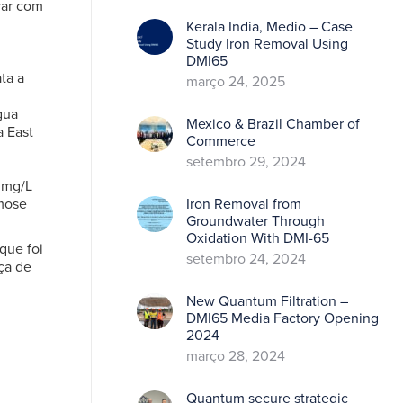
rar com
Kerala India, Medio – Case
Study Iron Removal Using
DMI65
ta a
março 24, 2025
gua
Mexico & Brazil Chamber of
a East
Commerce
setembro 29, 2024
 mg/L
smose
Iron Removal from
Groundwater Through
Oxidation With DMI-65
que foi
setembro 24, 2024
ça de
New Quantum Filtration –
DMI65 Media Factory Opening
2024
março 28, 2024
Quantum secure strategic