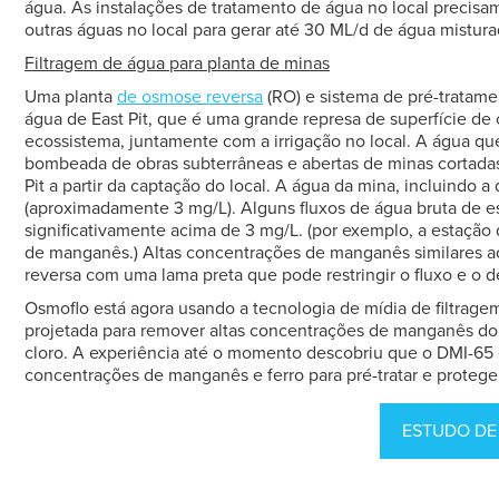
água. As instalações de tratamento de água no local precisa
outras águas no local para gerar até 30 ML/d de água mistur
Filtragem de água para planta de minas
Uma planta
de osmose reversa
(RO) e sistema de pré-tratamen
água de East Pit, que é uma grande represa de superfície de 
ecossistema, juntamente com a irrigação no local. A água que
bombeada de obras subterrâneas e abertas de minas cortada
Pit a partir da captação do local. A água da mina, incluindo 
(aproximadamente 3 mg/L). Alguns fluxos de água bruta de 
significativamente acima de 3 mg/L. (por exemplo, a estaç
de manganês.) Altas concentrações de manganês similares ao 
reversa com uma lama preta que pode restringir o fluxo e o
Osmoflo está agora usando a tecnologia de mídia de filtragem
projetada para remover altas concentrações de manganês d
cloro. A experiência até o momento descobriu que o DMI-65 é 
concentrações de manganês e ferro para pré-tratar e protege
ESTUDO DE