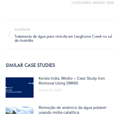
CATEGORIES:
ARSENIC REM
Navegação
de
ANTERIOR
post:
Tratamento de água para vinícola em Langhorne Creek no sul
Post
da Austrália
anterior:
SIMILAR CASE STUDIES
Kerala India, Medio – Case Study Iron
Removal Using DMI65
março 24, 2025
Remoção de arsênico da água potável
usando mídia catalítica