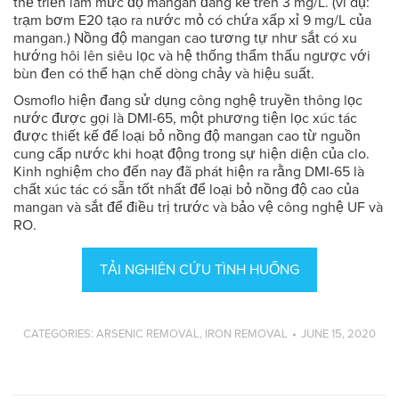
thể triển lãm mức độ mangan đáng kể trên 3 mg/L. (ví dụ:
trạm bơm E20 tạo ra nước mỏ có chứa xấp xỉ 9 mg/L của
mangan.) Nồng độ mangan cao tương tự như sắt có xu
hướng hôi lên siêu lọc và hệ thống thẩm thấu ngược với
bùn đen có thể hạn chế dòng chảy và hiệu suất.
Osmoflo hiện đang sử dụng công nghệ truyền thông lọc
nước được gọi là DMI-65, một phương tiện lọc xúc tác
được thiết kế để loại bỏ nồng độ mangan cao từ nguồn
cung cấp nước khi hoạt động trong sự hiện diện của clo.
Kinh nghiệm cho đến nay đã phát hiện ra rằng DMI-65 là
chất xúc tác có sẵn tốt nhất để loại bỏ nồng độ cao của
mangan và sắt để điều trị trước và bảo vệ công nghệ UF và
RO.
TẢI NGHIÊN CỨU TÌNH HUỐNG
CATEGORIES:
ARSENIC REMOVAL
,
IRON REMOVAL
JUNE 15, 2020