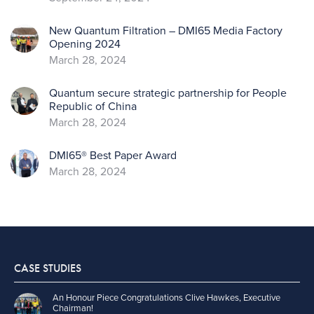
New Quantum Filtration – DMI65 Media Factory
Opening 2024
March 28, 2024
Quantum secure strategic partnership for People
Republic of China
March 28, 2024
DMI65® Best Paper Award
March 28, 2024
CASE STUDIES
An Honour Piece Congratulations Clive Hawkes, Executive
Chairman!