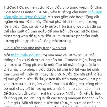
Trường hợp nghiên cứu: lọc nước cho trang web mỏ: Ulan
Coal Mines Limited (UCML, hiệu trưởng) vận hành
mỏ Ulan
nằm gần Mudgee ở NSW
. Mỏ bao gồm các hoạt động cắt
ngầm và mở. Điều này đòi hỏi phải khai thác một lượng
lớn nước. Các cơ sở xử lý nước trên trang web cần để có
thể sản xuất đủ tràn ngập để pha trộn với các nước khác
trên trang web để tạo ra đến 30 ml/d nước pha trộn chất
lượng phù hợp cho xả sông môi trường.
Lọc nước cho nhà máy trang web mỏ
Một
thẩm thấu ngược
(ro) nhà máy và Ultra-lọc (UF) hệ
thống tiền xử lý được cung cấp bởi Osmoflo hiện đang xử
lý nước từ đông pit, mà là một đập bề mặt công suất lớn.
Điều này cho phép nước được tái chế trở lại vào hệ sinh
thái cùng với thủy lợi ngay tại chỗ. Nước đòi hỏi phải điều
trị bao gồm nước đã được tích lũy trên trang web (East pit)
và nước bơm từ ngầm và cắt mở hoạt động mỏ, cũng như
bề mặt chạy-off từ lượng mưa mà làm cho cách của mình
để đông pit từ catchment trang web. Nước mỏ, kể cả rằng
từ đông pit, nói chung là rất cao trong mangan hòa tan (xấp
xỉ 3 mg/L). Một số dòng nước thô từ trạm bơm cá nhân có