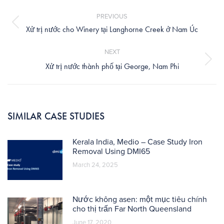
Post
navigation
PREVIOUS
Previous
Xử trị nước cho Winery tại Langhorne Creek ở Nam Úc
post:
NEXT
Next
Xử trị nước thành phố tại George, Nam Phi
post:
SIMILAR CASE STUDIES
Kerala India, Medio – Case Study Iron
Removal Using DMI65
March 24, 2025
Nước không asen: một mục tiêu chính
cho thị trấn Far North Queensland
June 17, 2020