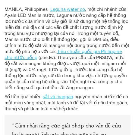
MANILA, Philippines-
Laguna water co
, một chi nhánh của
Ayala-LED Manila nước, Laguna nước nâng cấp hệ thống
lọc nước của mình và bây giờ là sử dụng một hệ thống lọc
hiện đại mà địa chỉ các vấn đề chất lượng nước định kỳ
trong khu vực nhượng lại của nó. Trong một tuyên bố,
Manila nước cho biết hệ thống lọc, gọi là DMI-65, điều
chỉnh mức độ sắt và mangan nội dung trong nước đến một
mức độ phù hợp với các
tiêu chuẩn quốc gia Philippine
cho nước uống
(pnsdw). Theo yêu cầu của PNSDW, mức
độ sắt và mangan không được vượt quá một miligam mỗi
lít (mg/l) và 0/4 mg/l, tương ứng. Trước khi cung cấp hệ
thống lọc nước này, cư dân trong khu vực nhượng quyền
quản lý của riêng họ cũng sâu Tiện nghi mà công ty cho
biết năng suất quá nhiều sắt Ang mangan.
Số tiền quá nhiều
sắt và mangan
nguyên nhân nước để có
một màu vàng nhạt, mùi tanh và để lại vết ố nâu trên gạch,
thùng và phi kim loại nhà bếp khác.
“Cảm nhận rằng các giải pháp cho vấn đề của
họ là ngoài lĩnh vực chuyên môn của họ,