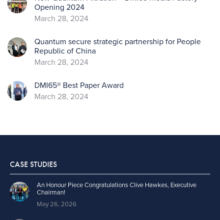
Opening 2024
March 28, 2024
Quantum secure strategic partnership for People
Republic of China
March 28, 2024
DMI65® Best Paper Award
March 28, 2024
CASE STUDIES
An Honour Piece Congratulations Clive Hawkes, Executive
Chairman!
May 26, 2026