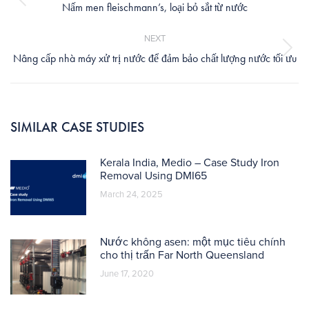
Previous
Nấm men fleischmann’s, loại bỏ sắt từ nước
post:
NEXT
Next
Nâng cấp nhà máy xử trị nước để đảm bảo chất lượng nước tối ưu
post:
SIMILAR CASE STUDIES
Kerala India, Medio – Case Study Iron
Removal Using DMI65
March 24, 2025
Nước không asen: một mục tiêu chính
cho thị trấn Far North Queensland
June 17, 2020