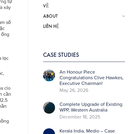
ơng tự
VỀ
hà xây
ABOUT
ảm số
LIÊN HỆ
oặc
a ống
CASE STUDIES
 lọc
An Honour Piece
c,
Congratulations Clive Hawkes,
Executive Chairman!
a clo
May 26, 2026
nh cần
12,5
Complete Upgrade of Existing
phần
WPP, Western Australia
December 18, 2025
 nồng
Kerala India, Medio – Case