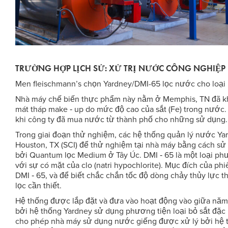
TRƯỜNG HỢP LỊCH SỬ: XỬ TRỊ NƯỚC CÔNG NGHIỆP
Men fleischmann’s chọn Yardney/DMI-65 lọc nước cho loại b
Nhà máy chế biến thực phẩm này nằm ở Memphis, TN đã kh
mát tháp make ‐ up do mức độ cao của sắt (Fe) trong nước
khi công ty đã mua nước từ thành phố cho những sử dụng.
Trong giai đoạn thử nghiệm, các hệ thống quản lý nước Yar
Houston, TX (SCI) để thử nghiệm tại nhà máy bằng cách sử
bởi Quantum lọc Medium ở Tây Úc. DMI ‐ 65 là một loại phươ
với sự có mặt của clo (natri hypochlorite). Mục đích của phiê
DMI ‐ 65, và để biết chắc chắn tốc độ dòng chảy thủy lực th
lọc cần thiết.
Hệ thống được lắp đặt và đưa vào hoạt động vào giữa năm 
bởi hệ thống Yardney sử dụng phương tiện loại bỏ sắt đặc
cho phép nhà máy sử dụng nước giếng được xử lý bởi hệ thố