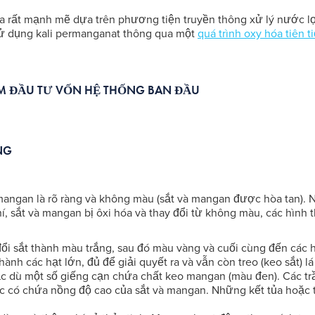
ica rất mạnh mẽ dựa trên phương tiện truyền thông xử lý nước l
sử dụng kali permanganat thông qua một
quá trình oxy hóa tiên t
ẢM ĐẦU TƯ VỐN HỆ THỐNG BAN ĐẦU
NG
mangan là rõ ràng và không màu (sắt và mangan được hòa tan).
í, sắt và mangan bị ôxi hóa và thay đổi từ không màu, các hình 
đổi sắt thành màu trắng, sau đó màu vàng và cuối cùng đến các h
ành các hạt lớn, đủ để giải quyết ra và vẫn còn treo (keo sắt) l
c dù một số giếng cạn chứa chất keo mangan (màu đen). Các t
ớc có chứa nồng độ cao của sắt và mangan. Những kết tủa hoặc 