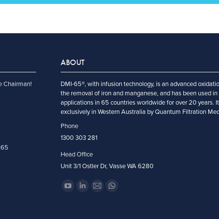
ABOUT
e Chairman!
DMI-65®, with infusion technology, is an advanced oxidatio
the removal of iron and manganese, and has been used in 
applications in 65 countries worldwide for over 20 years. I
exclusively in Western Australia by Quantum Filtration Me
Phone
1300 303 281
I65
Head Office
Unit 3/1 Ostler Dr, Vasse WA 6280
Find us on:
YouTube
Linkedin
Mail
Whatsapp
page
page
page
page
opens
opens
opens
opens