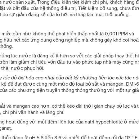
 nước sản xuất. Trong điều kiện tiết kiệm chi phí, khách hàng 
ặt và bắt đầu của hệ thống điều trị. Tiết kiệm bổ sung, chưa đ
t do sự giảm đáng kể của lò hơi và tháp làm mát thổi xuống.
n mức gần như không thể phát hiện thấp nhất là 0,001 PPM và
 hầu hết các ứng dụng công nghiệp mà không gây khó coi hoặ
thống.
hống lọc nước là đáng kể ít hơn so với các giải pháp thay thế, h
rên làm giảm chi tiêu vốn đầu tư vào phức tạp nhà máy cũng n
t thải nước phục hồi.
 tốc độ ôxi hóa cao nhất của bất kỳ phương tiện lọc xúc tác nà
 kể để đạt được cùng một mức độ loại bỏ sắt và mangan. DMI-6
ần của các phương tiện truyền thông thông thường với một sự gi
ắt và mangan cao hơn, có thể kéo dài thời gian chạy bộ lọc và 
chi phí vận hành và lãng phí.
g hoạt động với một tiêm liên tục của natri hypochlorite ở mức
ganat.
 thỏa đáng ở pH 5,8 đến 8,6 và nhiệt độ hoạt động tối đa 113 ° F 