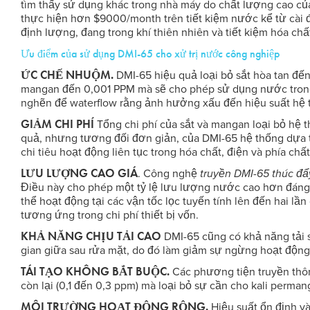
tìm thấy sử dụng khác trong nhà máy do chất lượng cao của
thực hiện hơn $9000/month trên tiết kiệm nước kể từ cài đ
định lượng, đang trong khí thiên nhiên và tiết kiệm hóa chấ
Ưu điểm của sử dụng DMI-65 cho xử trị nước công nghiệp
ỨC CHẾ NHUỘM.
DMI-65 hiệu quả loại bỏ sắt hòa tan đế
mangan đến 0,001 PPM mà sẽ cho phép sử dụng nước trong
nghẽn để waterflow rằng ảnh hưởng xấu đến hiệu suất hệ 
GIẢM CHI PHÍ
Tổng chi phí của sắt và mangan loại bỏ hệ t
quả, nhưng tương đối đơn giản, của DMI-65 hệ thống dựa t
chi tiêu hoạt động liên tục trong hóa chất, điện và phía chấ
LƯU LƯỢNG CAO GIÁ
. Công nghệ
truyền DMI-65 thúc đẩy
Điều này cho phép một tỷ lệ lưu lượng nước cao hơn đáng
thể hoạt động tại các vận tốc lọc tuyến tính lên đến hai l
tương ứng trong chi phí thiết bị vốn.
KHẢ NĂNG CHỊU TẢI CAO
DMI-65 cũng có khả năng tải s
gian giữa sau rửa mặt, do đó làm giảm sự ngừng hoạt động, 
TÁI TẠO KHÔNG BẮT BUỘC
.
Các phương tiện truyền thôn
còn lại (0,1 đến 0,3 ppm) mà loại bỏ sự cần cho kali perman
MÔI TRƯỜNG HOẠT ĐỘNG RỘNG
.
Hiệu suất ổn định và