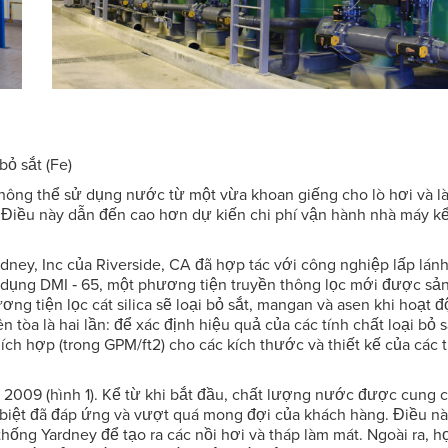
ỏ sắt (Fe)
ông thể sử dụng nước từ một vừa khoan giếng cho lò hơi và l
. Điều này dẫn đến cao hơn dự kiến chi phí vận hành nhà máy kể
dney, Inc của Riverside, CA đã hợp tác với công nghiệp lấp lán
 dụng DMI ‐ 65, một phương tiện truyền thông lọc mới được sản
ng tiện lọc cát silica sẽ loại bỏ sắt, mangan và asen khi hoạt 
n tòa là hai lần: để xác định hiệu quả của các tính chất loại bỏ 
ích hợp (trong GPM/ft2) cho các kích thước và thiết kế của các t
2009 (hình 1). Kể từ khi bắt đầu, chất lượng nước được cung 
 biệt đã đáp ứng và vượt quá mong đợi của khách hàng. Điều nà
ng Yardney để tạo ra các nồi hơi và tháp làm mát. Ngoài ra, h