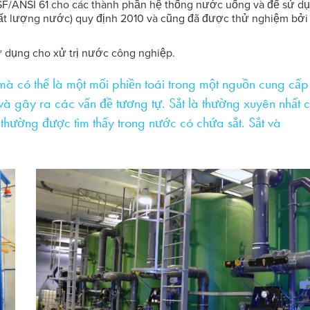
F/ANSI 61 cho các thành phần hệ thống nước uống và để sử dụ
chất lượng nước) quy định 2010 và cũng đã được thử nghiệm bởi
 dụng cho xử trị nước công nghiệp.
à có thể là một mối phiền toái trong một nguồn cung cấp
và gây ra các vấn đề tương tự. Sắt là thường xuyên nhất 
thường được tìm thấy trong nước có chứa sắt. Sắt và