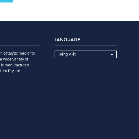
LANGUAGE
n catalytic media for
Tiếng Việt
a wide variety of
t is manufactured
dium Pty Ltd.