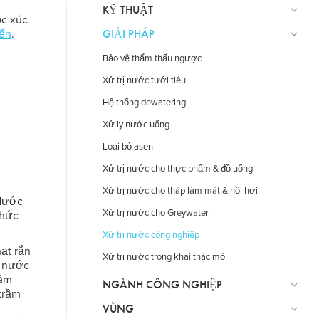
KỸ THUẬT
ọc xúc
GIẢI PHÁP
iến
.
Bảo vệ thẩm thấu ngược
Xử trị nước tưới tiêu
Hệ thống dewatering
Xử ly nước uống
Loại bỏ asen
Xử trị nước cho thực phẩm & đồ uống
Xử trị nước cho tháp làm mát & nồi hơi
 Nước
Xử trị nước cho Greywater
thức
Xử trị nước công nghiệp
ạt rắn
Xử trị nước trong khai thác mỏ
á nước
rầm
NGÀNH CÔNG NGHIỆP
trầm
VÙNG