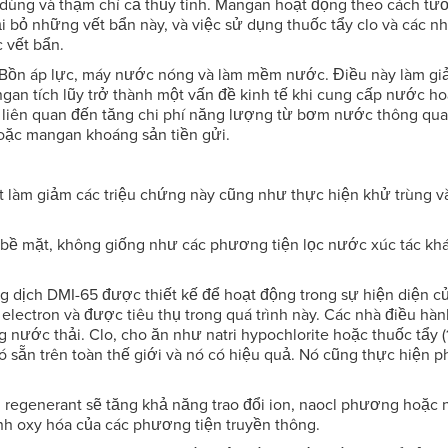
 dùng và thậm chí cả thủy tinh. Mangan hoạt động theo cách tư
i bỏ những vết bẩn này, và việc sử dụng thuốc tẩy clo và các n
 vết bẩn.
 Bồn áp lực, máy nước nóng và làm mềm nước. Điều này làm gi
gan tích lũy trở thành một vấn đề kinh tế khi cung cấp nước h
ó liên quan đến tăng chi phí năng lượng từ bơm nước thông qu
oặc mangan khoáng sản tiền gửi.
t làm giảm các triệu chứng này cũng như thực hiện khử trùng và
 bề mặt, không giống như các phương tiện lọc nước xúc tác khá
ng dịch DMI-65 được thiết kế để hoạt động trong sự hiện diện củ
 electron và được tiêu thụ trong quá trình này. Các nhà điều hà
 nước thải. Clo, cho ăn như natri hypochlorite hoặc thuốc tẩy (
 có sẵn trên toàn thế giới và nó có hiệu quả. Nó cũng thực hiện 
g regenerant sẽ tăng khả năng trao đổi ion, naocl phương hoặc
nh oxy hóa của các phương tiện truyền thông.