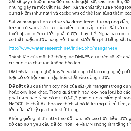
Sắt sẽ gây nhuộm màu đỏ-nâu của giặt, sứ, các món ăn, đồ
nhưng gây ra một vết nâu đen. Xà và chất tẩy rửa không loạ
dựng kiềm (như natri và cacbonat) có thể làm tăng thêm các
Sắt và mangan tiền gửi sẽ xây dựng trong đường ống dẫn,
lượng có sẵn và áp lực của việc cung cấp nước. Sắt và man
thiết bị làm mềm nước phải được thay thế. Ngoài ra còn c
co thắt hoặc nước nóng với thanh sưởi ấm phủ bằng sắt h
http://www.water-research.net/index.php/manganese
Thành lập của một hệ thống lọc DMI-65 dựa trên sẽ vật chấ
cơ học của chất rắn không hòa tan.
DMI-65 là công nghệ truyền và không chỉ là công nghệ phủ
loại bỏ cơ hội xâm nhập hóa chất vào dòng nước.
Để bắt đầu quá trình oxy hóa của sắt (và mangan) trong du
hoặc oxy hóa khác. Trong quá trình này, oxy hóa loại bỏ các
phải đảm bảo rằng có một 0,1-0,3 ppm dư clo miễn phí trong
NaOCl), là chất ôxi hóa ưa thích vì nó là tương đối rẻ tiền,
lớn của bất kỳ quá trình khử trùng.
Không giống như nhựa trao đổi ion, nơi cao hơn liều lượn
độ cao hơn yêu cầu để ôxi hóa Fe và MN không làm tăng tí