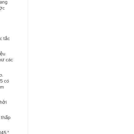
đang
ược
c tắc
iệu
hư các
o
.
5 có
ảm
thời
 thấp
(45 °