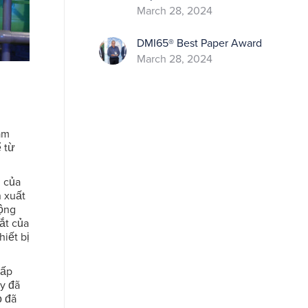
March 28, 2024
DMI65® Best Paper Award
March 28, 2024
àm
 từ
h của
 xuất
động
sắt của
hiết bị
cấp
y đã
ọ đã