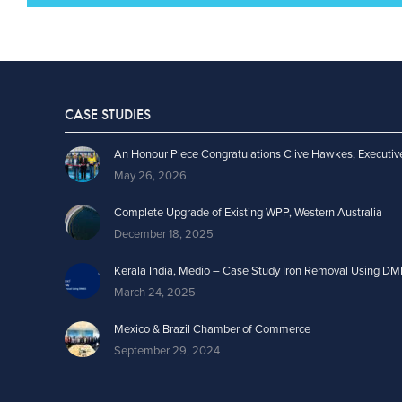
CASE STUDIES
An Honour Piece Congratulations Clive Hawkes, Executiv
May 26, 2026
Complete Upgrade of Existing WPP, Western Australia
December 18, 2025
Kerala India, Medio – Case Study Iron Removal Using DM
March 24, 2025
Mexico & Brazil Chamber of Commerce
September 29, 2024