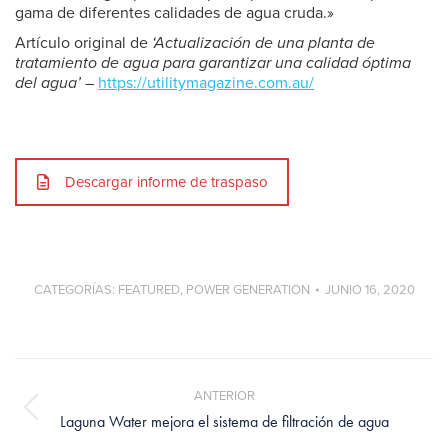
gama de diferentes calidades de agua cruda.»
Artículo original de
‘Actualización de una planta de
tratamiento de agua para garantizar una calidad óptima
del agua’
–
https://utilitymagazine.com.au/
Descargar informe de traspaso
CATEGORÍAS:
FEATURED
,
POWER GENERATION
JUNIO 16, 2020
Navegación
entre
ANTERIOR
publicaciones
Publicación
Laguna Water mejora el sistema de filtración de agua
anterior: