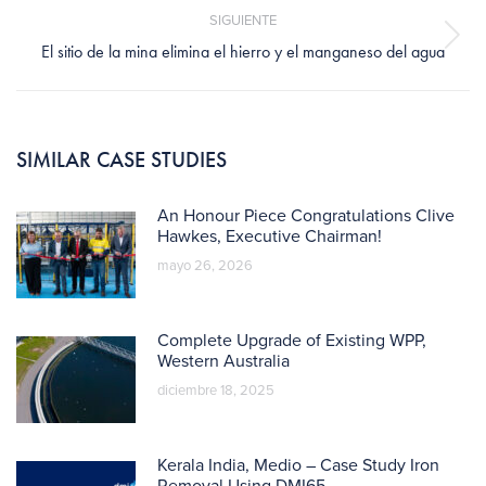
SIGUIENTE
Publicación
El sitio de la mina elimina el hierro y el manganeso del agua
siguiente:
SIMILAR CASE STUDIES
An Honour Piece Congratulations Clive
Hawkes, Executive Chairman!
mayo 26, 2026
Complete Upgrade of Existing WPP,
Western Australia
diciembre 18, 2025
Kerala India, Medio – Case Study Iron
Removal Using DMI65