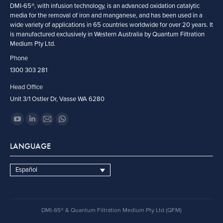
DMI-65®, with infusion technology, is an advanced oxidation catalytic
media for the removal of iron and manganese, and has been used in a
wide variety of applications in 65 countries worldwide for over 20 years. It
is manufactured exclusively in Western Australia by Quantum Filtration
Medium Pty Ltd.
Phone
1300 303 281
Head Office
Unit 3/1 Ostler Dr, Vasse WA 6280
Encuéntranos en:
YouTube
Linkedin
Mail
Whatsapp
page
page
page
page
LANGUAGE
opens
opens
opens
opens
in
in
in
in
Español
new
new
new
new
window
window
window
window
DMI-65® & Quantum Filtration Medium Pty Ltd (QFM)