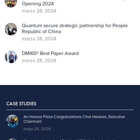
Opening 2024
marzo 28, 2024
Quantum secure strategic partnership for People
Republic of China
marzo 28, 2024
DMI65® Best Paper Award
marzo 28, 2024
CASE STUDIES
An Honour Piece Congratulations Clive Hawkes, Executive
Chairman!
mayo 26, 2026