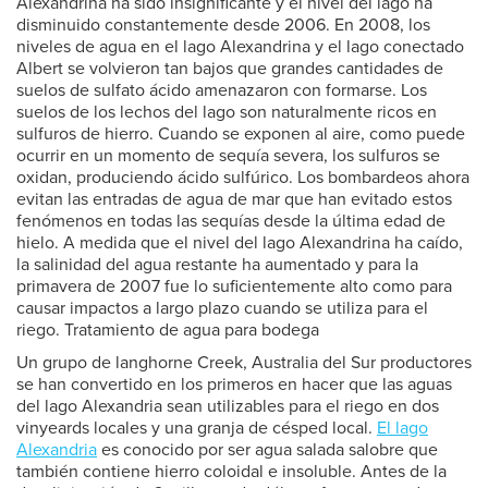
Alexandrina ha sido insignificante y el nivel del lago ha
disminuido constantemente desde 2006. En 2008, los
niveles de agua en el lago Alexandrina y el lago conectado
Albert se volvieron tan bajos que grandes cantidades de
suelos de sulfato ácido amenazaron con formarse. Los
suelos de los lechos del lago son naturalmente ricos en
sulfuros de hierro. Cuando se exponen al aire, como puede
ocurrir en un momento de sequía severa, los sulfuros se
oxidan, produciendo ácido sulfúrico. Los bombardeos ahora
evitan las entradas de agua de mar que han evitado estos
fenómenos en todas las sequías desde la última edad de
hielo. A medida que el nivel del lago Alexandrina ha caído,
la salinidad del agua restante ha aumentado y para la
primavera de 2007 fue lo suficientemente alto como para
causar impactos a largo plazo cuando se utiliza para el
riego. Tratamiento de agua para bodega
Un grupo de langhorne Creek, Australia del Sur productores
se han convertido en los primeros en hacer que las aguas
del lago Alexandria sean utilizables para el riego en dos
vinyeards locales y una granja de césped local.
El lago
Alexandria
es conocido por ser agua salada salobre que
también contiene hierro coloidal e insoluble. Antes de la