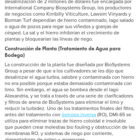
desalinización de 2 millones de dólares fue encargada por
International Company Biosystems Group, los productores
de negocios como Kirribilly Viticulture, Lawsim Vinyards y
Borman Turf dependían de hierro contaminado, lago salado
o agua de pozos para regar sus viñedos y granjas de
césped. La sal y el hierro inhibirían el crecimiento de
plantas y bloquearían las líneas de riego.
Construcción de Planta (Tratamiento de Agua para
Bodega)
La construcción de la planta fue diseñada por BioSystems
Group a pesar de que a los cultivadores se les dijo que
desalinizar el agua turbia, salobre y contaminada con hierro
no era posible porque estaba demasiado contaminada con
limo. Sin embargo, el agua se bombea desde el lago
Alexandria, y se trata a través de una serie de clarificadores
y filtros de arena de BioSystems para eliminar el limo y
reducir la turbidez. Uno de los tratamientos finales del filtro,
antes del tratamiento con
ósmosis inversa
(RO), DMI-65 se
utiliza para eliminar trazas de hierro coloidal e insoluble
que pueden crear molestias bio fouling y obstrucción de las
membranas RO, y sistemas de riego por corriente,
alimentadores de goteo y aspersores.