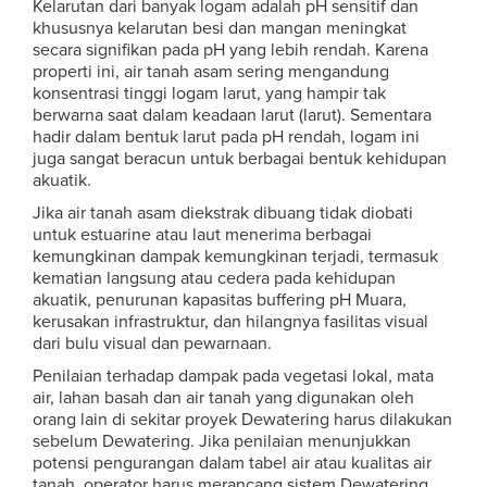
Kelarutan dari banyak logam adalah pH sensitif dan
khususnya kelarutan besi dan mangan meningkat
secara signifikan pada pH yang lebih rendah. Karena
properti ini, air tanah asam sering mengandung
konsentrasi tinggi logam larut, yang hampir tak
berwarna saat dalam keadaan larut (larut). Sementara
hadir dalam bentuk larut pada pH rendah, logam ini
juga sangat beracun untuk berbagai bentuk kehidupan
akuatik.
Jika air tanah asam diekstrak dibuang tidak diobati
untuk estuarine atau laut menerima berbagai
kemungkinan dampak kemungkinan terjadi, termasuk
kematian langsung atau cedera pada kehidupan
akuatik, penurunan kapasitas buffering pH Muara,
kerusakan infrastruktur, dan hilangnya fasilitas visual
dari bulu visual dan pewarnaan.
Penilaian terhadap dampak pada vegetasi lokal, mata
air, lahan basah dan air tanah yang digunakan oleh
orang lain di sekitar proyek Dewatering harus dilakukan
sebelum Dewatering. Jika penilaian menunjukkan
potensi pengurangan dalam tabel air atau kualitas air
tanah, operator harus merancang sistem Dewatering