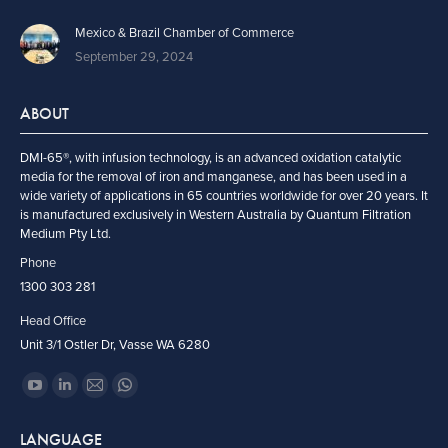
Mexico & Brazil Chamber of Commerce
September 29, 2024
ABOUT
DMI-65®, with infusion technology, is an advanced oxidation catalytic
media for the removal of iron and manganese, and has been used in a
wide variety of applications in 65 countries worldwide for over 20 years. It
is manufactured exclusively in Western Australia by Quantum Filtration
Medium Pty Ltd.
Phone
1300 303 281
Head Office
Unit 3/1 Ostler Dr, Vasse WA 6280
Find us on:
YouTube
Linkedin
Mail
Whatsapp
page
page
page
page
LANGUAGE