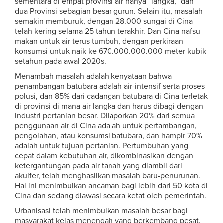
sementara di empat provinsi air hanya “langka,” dan
dua Provinsi sebagian besar gurun. Selain itu, masalah
semakin memburuk, dengan 28.000 sungai di Cina
telah kering selama 25 tahun terakhir. Dan Cina nafsu
makan untuk air terus tumbuh, dengan perkiraan
konsumsi untuk naik ke 670.000.000.000 meter kubik
setahun pada awal 2020s.
Menambah masalah adalah kenyataan bahwa
penambangan batubara adalah air-intensif serta proses
polusi, dan 85% dari cadangan batubara di Cina terletak
di provinsi di mana air langka dan harus dibagi dengan
industri pertanian besar. Dilaporkan 20% dari semua
penggunaan air di Cina adalah untuk pertambangan,
pengolahan, atau konsumsi batubara, dan hampir 70%
adalah untuk tujuan pertanian. Pertumbuhan yang
cepat dalam kebutuhan air, dikombinasikan dengan
ketergantungan pada air tanah yang diambil dari
akuifer, telah menghasilkan masalah baru-penurunan.
Hal ini menimbulkan ancaman bagi lebih dari 50 kota di
Cina dan sedang diawasi secara ketat oleh pemerintah.
Urbanisasi telah menimbulkan masalah besar bagi
masyarakat kelas menengah yang berkembang pesat.