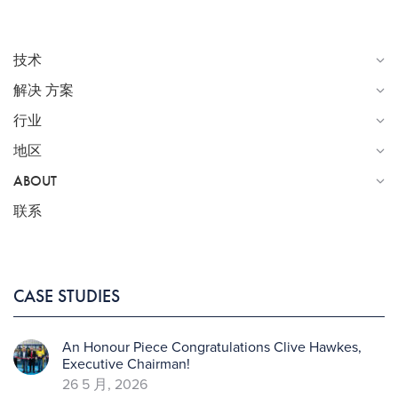
技术
解决 方案
行业
地区
ABOUT
联系
CASE STUDIES
An Honour Piece Congratulations Clive Hawkes,
Executive Chairman!
26 5 月, 2026