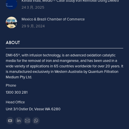
Kerala India, Medio – Case Study Iron Removal Using DMI65
24 3 月, 2025
Mexico & Brazil Chamber of Commerce
29 9 月, 2024
ABOUT
DMI-65®, with infusion technology, is an advanced oxidation catalytic
media for the removal of iron and manganese, and has been used in a
wide variety of applications in 65 countries worldwide for over 20 years. It
is manufactured exclusively in Western Australia by Quantum Filtration
Medium Pty Ltd.
Phone
1300 303 281
Head Office
Unit 3/1 Ostler Dr, Vasse WA 6280
找到我们：
YouTube
Linkedin
Mail
Whatsapp