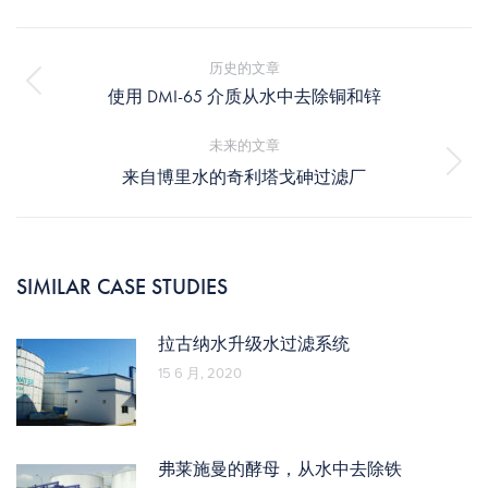
文
章
历史的文章
导
历
使用 DMI-65 介质从水中去除铜和锌
航
史
的
未来的文章
文
未
来自博里水的奇利塔戈砷过滤厂
章：
来
的
文
章：
SIMILAR CASE STUDIES
拉古纳水升级水过滤系统
15 6 月, 2020
弗莱施曼的酵母，从水中去除铁