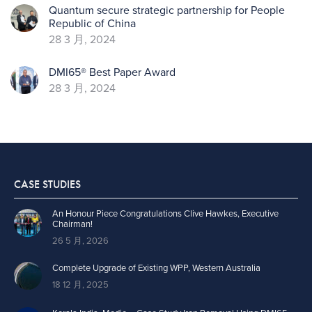
Quantum secure strategic partnership for People
Republic of China
28 3 月, 2024
DMI65® Best Paper Award
28 3 月, 2024
CASE STUDIES
An Honour Piece Congratulations Clive Hawkes, Executive
Chairman!
26 5 月, 2026
Complete Upgrade of Existing WPP, Western Australia
18 12 月, 2025