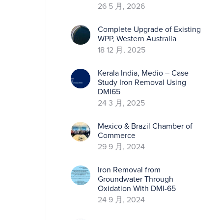
26 5 月, 2026
Complete Upgrade of Existing
WPP, Western Australia
18 12 月, 2025
Kerala India, Medio – Case
Study Iron Removal Using
DMI65
24 3 月, 2025
Mexico & Brazil Chamber of
Commerce
29 9 月, 2024
Iron Removal from
Groundwater Through
Oxidation With DMI-65
24 9 月, 2024