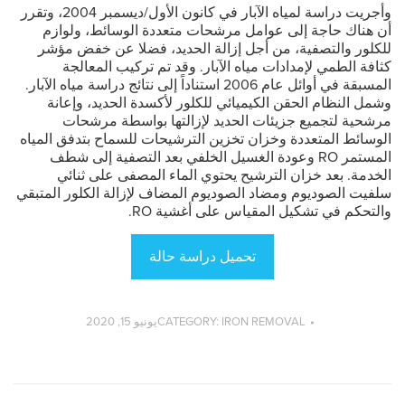
وأجريت دراسة لمياه الآبار في كانون الأول/ديسمبر 2004، وتقرر
أن هناك حاجة إلى عوامل مرشحات متعددة الوسائط، ولوازم
للكلور والتصفية، من أجل إزالة الحديد، فضلا عن خفض مؤشر
كثافة الطمي لإمدادات مياه الآبار. وقد تم تركيب المعالجة
المسبقة في أوائل عام 2006 استناداً إلى نتائج دراسة مياه الآبار.
وشمل النظام الحقن الكيميائي للكلور لأكسدة الحديد، وإعانة
مرشحية لتجميع جزيئات الحديد لإزالتها بواسطة مرشحات
الوسائط المتعددة وخزان تخزين الترشيحات للسماح بتدفق المياه
المستمر RO وعودة الغسيل الخلفي بعد التصفية إلى شطف
الخدمة. بعد خزان الترشيح يحتوي الماء المصفى على ثنائي
سلفيت الصوديوم ومضاد الصوديوم المضاف لإزالة الكلور المتبقي
والتحكم في تشكيل المقياس على أغشية RO.
تحميل دراسة حالة
IRON REMOVAL
CATEGORY:
يونيو 15, 2020
Post