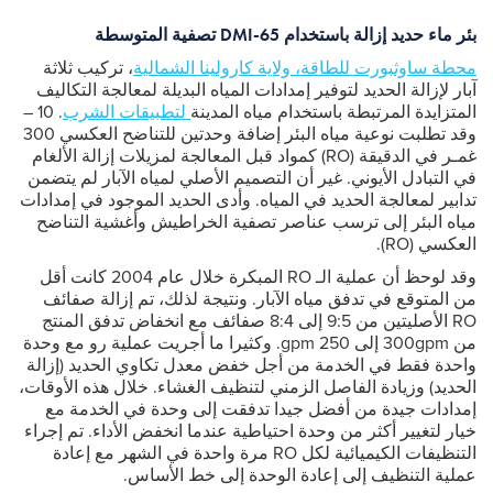
بئر ماء حديد إزالة باستخدام DMI-65 تصفية المتوسطة
محطة ساوثبورت للطاقة، ولاية كارولينا الشمالية
، تركيب ثلاثة
آبار لإزالة الحديد لتوفير إمدادات المياه البديلة لمعالجة التكاليف
المتزايدة المرتبطة باستخدام مياه المدينة
لتطبيقات الشرب
. 10 –
وقد تطلبت نوعية مياه البئر إضافة وحدتين للتناضح العكسي 300
غمـر في الدقيقة (RO) كمواد قبل المعالجة لمزيلات إزالة الألغام
في التبادل الأيوني. غير أن التصميم الأصلي لمياه الآبار لم يتضمن
تدابير لمعالجة الحديد في المياه. وأدى الحديد الموجود في إمدادات
مياه البئر إلى ترسب عناصر تصفية الخراطيش وأغشية التناضح
العكسي (RO).
وقد لوحظ أن عملية الـ RO المبكرة خلال عام 2004 كانت أقل
من المتوقع في تدفق مياه الآبار. ونتيجة لذلك، تم إزالة صفائف
RO الأصليتين من 9:5 إلى 8:4 صفائف مع انخفاض تدفق المنتج
من 300gpm إلى 250 gpm. وكثيرا ما أجريت عملية رو مع وحدة
واحدة فقط في الخدمة من أجل خفض معدل تكاوي الحديد (إزالة
الحديد) وزيادة الفاصل الزمني لتنظيف الغشاء. خلال هذه الأوقات،
إمدادات جيدة من أفضل جيدا تدفقت إلى وحدة في الخدمة مع
خيار لتغيير أكثر من وحدة احتياطية عندما انخفض الأداء. تم إجراء
التنظيفات الكيميائية لكل RO مرة واحدة في الشهر مع إعادة
عملية التنظيف إلى إعادة الوحدة إلى خط الأساس.