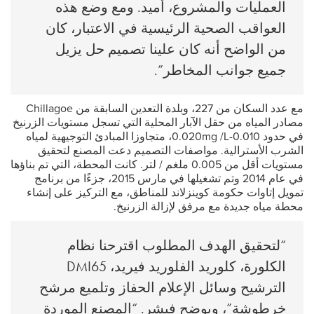
العمليات والمشروع، أميد. ومع وضع هذه
العواقب الصحية الرئيسية في الاعتبار، كان
من الواضح أنه كان علينا تصميم حل يزيل
جميع جوانب المخاطر”.
مع عدد السكان من 227، وبلدة التعدين السابقة من Chillagoe
مصادر المياه من حقل الآبار المحلية التي تسجل مستويات الزرنيخ
في حدود 0.010-0.020mg /L، متجاوزا المبادئ التوجيهية لمياه
الشرب الأسترالية. مواصفات التصميم دعت المصنع لتحقيق
مستويات أقل من 0.005 ملغم / لتر. كانت المحطة، التي تم بناؤها
في عام 2014 وتم تشغيلها في مارس 2015، جزءًا من برنامج
تمويل إتاوات حكومة كوينزلاند للمناطق، مع التركيز على إنشاء
محطة مياه جديدة مع مرفق لإزالة الزرنيخ.
“لتحقيق الهدف المطلوب اقترحنا نظام
الكلورة، كلوريد الفلوريد فيريد، DMI65
الترشيح وسائل الإعلام الحفاز وتلميع مرشح
خرطوشة”، ويوضح فيشر. “المصنع الموردة