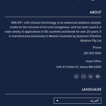
ABOUT
DMI-65®, with infusion technology, is an advanced oxidation catalytic
media for the removal of iron and manganese, and has been used in a
wide variety of applications in 65 countries worldwide for over 20 years. It
is manufactured exclusively in Western Australia by Quantum Filtration
Medium Pty Ltd.
Phone
1300 303 281
Head Office
Unit 3/1 Ostler Dr, Vasse WA 6280
Find us on:
Whatsapp
Mail
Linkedin
YouTube
page
page
page
page
LANGUAGE
opens
opens
opens
opens
in
in
in
in
العربية
new
new
new
new