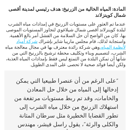
المادة: المياه الخالية من الزرنيخ: هدف رئيسي لمدينة أقصى
شمال كوينزلاند
عندما تم العثور على مستويات الزرنيخ في إمدادات مياه الشرب
لبلدة كوينزلاند أقصى شمال شيلاغوي لتجاوز المستويات الموصى
بها، كان من الواضح أن حل السلامة من الفشل أمر بالغ الأهمية.
واستجابة لذلك، قام مجلس ماريبا شاير بإشراك
شركة أمياد
لأنظمة المياه،
وهي شركة رائدة معترف بها في مجال معالجة مياه
الشرب، لتصميم وبناء وتكليف محطة ترشيح بالزرنيخ التي من
شأنها أن تمكن البلدة من التمتع ليس فقط بإمدادات المياه العذبة،
ولكن أيضا فوائد صحية لا تحصى على المدى الطويل.
“على الرغم من أن عنصرا طبيعيا التي يمكن
إدخالها إلى المياه من خلال حل المعادن
والخامات، وقد تم ربط مستويات مرتفعة من
استهلاك الزرنيخ من خلال مياه الشرب إلى
تطور القضايا الخطيرة مثل سرطان المثانة
والكلى والرئة”، يقول راسل فيشر، مهندس