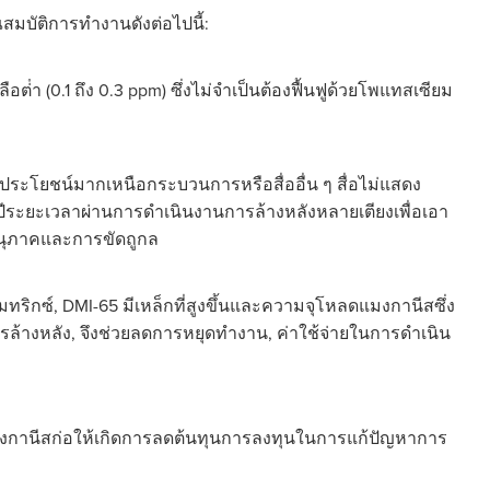
บัติการทํางานดังต่อไปนี้:
ต่ํา (0.1 ถึง 0.3 ppm) ซึ่งไม่จําเป็นต้องฟื้นฟูด้วยโพแทสเซียม
ประโยชน์มากเหนือกระบวนการหรือสื่ออื่น ๆ สื่อไม่แสดง
ปีระยะเวลาผ่านการดําเนินงานการล้างหลังหลายเตียงเพื่อเอา
างอนุภาคและการขัดถูกล
ดุเมทริกซ์, DMI-65 มีเหล็กที่สูงขึ้นและความจุโหลดแมงกานีสซึ่ง
หลัง, จึงช่วยลดการหยุดทํางาน, ค่าใช้จ่ายในการดําเนิน
แมงกานีสก่อให้เกิดการลดต้นทุนการลงทุนในการแก้ปัญหาการ