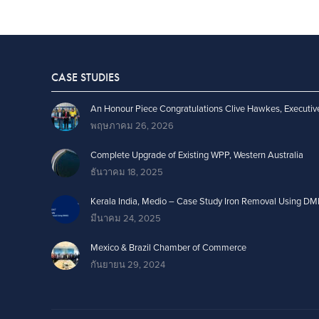
CASE STUDIES
An Honour Piece Congratulations Clive Hawkes, Executiv
พฤษภาคม 26, 2026
Complete Upgrade of Existing WPP, Western Australia
ธันวาคม 18, 2025
Kerala India, Medio – Case Study Iron Removal Using DM
มีนาคม 24, 2025
Mexico & Brazil Chamber of Commerce
กันยายน 29, 2024