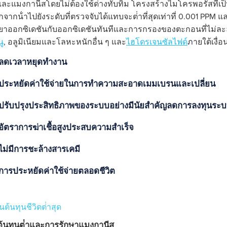
และแมงกานีสโดยไม่ต้องใช้ด่างทับทิม โครงสร้างไมโครพอรัสที่เป
กจากน้ําไปยังระดับที่ตรวจจับได้แทบจะต่ําที่สุดเท่าที่ 0.001 PPM 
ริยาออกซิเดชันกับออกซิเดชันทันทีและการกรองของตะกอนที่ไม่ละล
ู
, อลูมิเนียมและโลหะหนักอื่น ๆ และ
ไฮโดรเจนซัลไฟด์
ภายใต้เงื่
ลดเวลาหยุดทํางาน
ประหยัดค่าใช้จ่ายในการทําความสะอาดเมมเบรนและเปลี่ยน
ปรับปรุงประสิทธิภาพของระบบอย่างมีนัยสําคัญลดการลงทุนระบบ
อัตราการฆ่าเชื้อสูงประสบความสําเร็จ
ไม่มีการชะล้างสารเคมี
การประหยัดค่าใช้จ่ายตลอดชีวิต
่นต้นทุนชีวิตต่ําสุด
ต้นทุนต่ําและการรักษาแมงกานีส