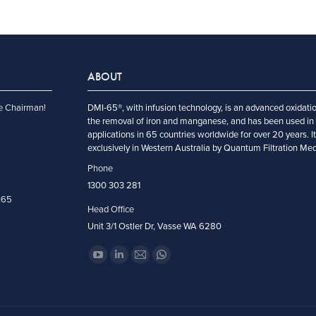
ABOUT
e Chairman!
DMI-65®, with infusion technology, is an advanced oxidatio
the removal of iron and manganese, and has been used in 
applications in 65 countries worldwide for over 20 years. I
exclusively in Western Australia by Quantum Filtration Me
Phone
1300 303 281
I65
Head Office
Unit 3/1 Ostler Dr, Vasse WA 6280
Find us on:
YouTube
Linkedin
Mail
Whatsapp
page
page
page
page
opens
opens
opens
opens