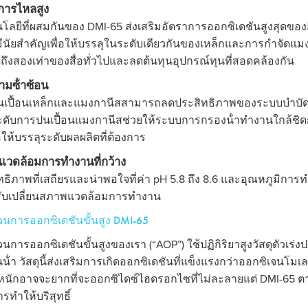
การไหลสูง
ลยีที่ผสมกันของ DMI-65 ส่งเสริมอัตราการออกซิเดชันสูงสุดของสื่อก
มีนัยสําคัญเพื่อให้บรรลุในระดับเดียวกันของเหล็กและการกําจัดแ
ด้ถึงสองเท่าของสื่อทั่วไปและลดต้นทุนอุปกรณ์ทุนที่สอดคล้องกัน
มซ้ําซ้อน
เปื้อนเหล็กและแมงกานีสสามารถลดประสิทธิภาพของระบบบําบัดน
ดับการปนเปื้อนแมงกานีสช่วยให้ระบบการกรองน้ําทํางานใกล้ชิดกั
่อให้บรรลุระดับผลผลิตที่ต้องการ
วดล้อมการทํางานที่กว้าง
ทธิภาพที่เสถียรและน่าพอใจที่ค่า pH 5.8 ถึง 8.6 และอุณหภูมิการทํ
ปรับเปลี่ยนสภาพแวดล้อมการทํางาน
นการออกซิเดชันขั้นสูง DMI-65
การออกซิเดชันขั้นสูงของเรา (“AOP”) ใช้ปฏิกิริยาสูงวัสดุตัวเร่งป
น้ํา วัสดุนี้ส่งเสริมการเกิดออกซิเดชันที่แข็งแรงกว่าออกซิเจน
นักอาจจะยากที่จะออกซิไดซ์ไฮดรอกไซที่ไม่ละลายแต่ DMI-65 ตาม 
ทําให้บริสุทธิ์