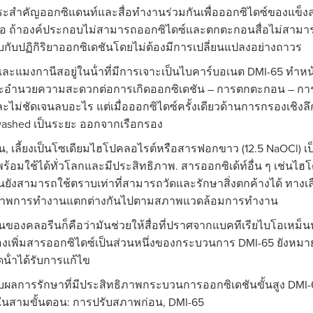
ะสําคัญออกซิแดนท์และสื่อทํางานร่วมกันเพื่อออกซิไดซ์ของแข
สื่อ ถ้าองค์ประกอบไม่สามารถออกซิไดซ์และตกตะกอนสื่อไม่สามารถล
บกับปฏิกิริยาออกซิเดชันโดยไม่ต้องมีการเปลี่ยนแปลงอย่างถาวร
และแมงกานีสอยู่ในน้ําที่มีการเจาะเป็นไบคาร์บอเนต DMI-65 ทําหน้
ะอํานวยความสะดวกต่อการเกิดออกซิเดชัน – การตกตะกอน – การก
ละไม่ชัดเจนลบอะไร แต่เมื่อออกซิไดซ์ครั้งเดียวด้านการกรองเชิงลึก
ashed เป็นระยะ ออกจากเรือกรอง
น, เลี้ยงเป็นโซเดียมไฮโปคลอไรต์หรือสารฟอกขาว (12.5 NaOCl) เป
พร้อมใช้ได้ทั่วโลกและมีประสิทธิภาพ. สารออกซิเด้ท์อื่น ๆ เช่นไ
ยังสามารถใช้ตราบเท่าที่สามารถวัดและรักษาสิ่งตกค้างได้ ทางเ
ภาพการทํางานแตกต่างกันไปตามสภาพแวดล้อมการทํางาน
ชั่นของคลอรีนก็คือว่ามันช่วยให้สื่อที่ปราศจากแบคทีเรียไบโอเหม็
้องเพิ่มสารออกซิไดซ์เป็นส่วนหนึ่งของกระบวนการ DMI-65 ยังห
ดน้ําได้รับการแก้ไข
ับผลการรักษาที่มีประสิทธิภาพกระบวนการออกซิเดชันขั้นสูง DMI
ในสามขั้นตอน: การปรับสภาพก่อน, DMI-65