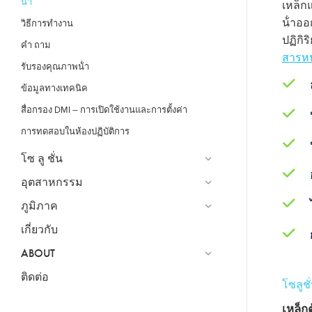
น้ํา
เหล็ก
น้ําออ
วิธีการทํางาน
ปฏิกิ
คำ ถาม
สารหน
รับรองคุณภาพน้ํา
ข้อมูลทางเทคนิค
สื่อกรอง DMI – การเปิดใช้งานและการตั้งค่า
การทดสอบในห้องปฏิบัติการ
โซ ลู ชั่น
อุตสาหกรรม
ภูมิภาค
เกี่ยวกับ
ABOUT
ติดต่อ
โซลูชั
เหล็ก