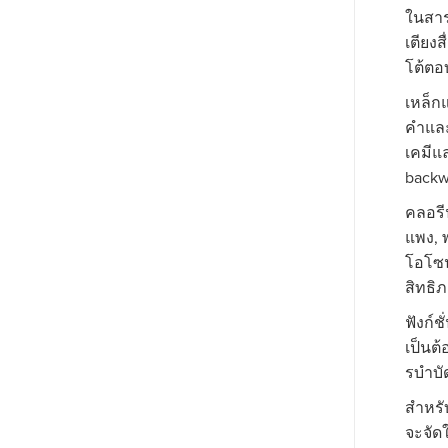
ในสาร
เตียง
โต้ตอ
เหล็ก
คําแล
เคมีแ
backw
คลอรี
แพง, 
โอโซน
สิทธิ
ฟังก์
เป็นต
รบําบั
สําหร
จะจัด