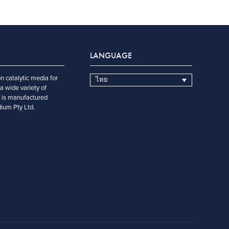
LANGUAGE
n catalytic media for
ไทย
a wide variety of
t is manufactured
dium Pty Ltd.