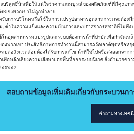
องบริสุทธิ์น้ําเพื่อให้แน่ใจว่าความสมบูรณ์ของผลิตภัณฑ์ที่มีค
ิตของพวกเขาไม่ถูกทําลาย.
ําหรับการบริโภคหรือใช้ในการแปรรูปอาหารอุตสาหกรรมจะต้องมี
ม, ต่ําในความแข็งและความเป็นด่างและปราศจากรสชาติที่ไม่พึงป
่ใช้ในอุตสาหกรรมแปรรูปและระบบต้องการน้ําที่บําบัดเพื่อกําจัดเห
องพวกเขา ประสิทธิภาพการทํางานนี้สามารถวัดเอาต์พุตหรือหยุด
ทบต่อสิ่งแวดล้อมต้องได้รับการแก้ไข น้ําที่ใช้ไปหรือส่งออกจาก
เพื่อหลีกเลี่ยงความเสียหายต่อพื้นที่ออกระบบนิเวศ สิ่งอํานวย
ล่อยของ
สอบถามข้อมูลเพิ่มเติมเกี่ยวกับกระบวนกา
คําถามทางเทคน