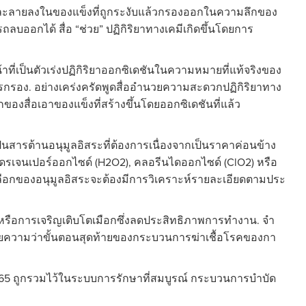
็งละลายลงในของแข็งที่ถูกระงับแล้วกรองออกในความลึกของ
บออกได้ สื่อ “ช่วย” ปฏิกิริยาทางเคมีเกิดขึ้นโดยการ
าที่เป็นตัวเร่งปฏิกิริยาออกซิเดชันในความหมายที่แท้จริงของ
รอง. อย่างเคร่งครัดพูดสื่ออํานวยความสะดวกปฏิกิริยาทาง
ของสื่อเอาของแข็งที่สร้างขึ้นโดยออกซิเดชันที่แล้ว
็นสารต้านอนุมูลอิสระที่ต้องการเนื่องจากเป็นราคาค่อนข้าง
ฮโดรเจนเปอร์ออกไซด์ (H2O2), คลอรีนไดออกไซด์ (ClO2) หรือ
ลือกของอนุมูลอิสระจะต้องมีการวิเคราะห์รายละเอียดตามประ
นหรือการเจริญเติบโตเมือกซึ่งลดประสิทธิภาพการทํางาน. จํา
มายความว่าขั้นตอนสุดท้ายของกระบวนการฆ่าเชื้อโรคของกา
-65 ถูกรวมไว้ในระบบการรักษาที่สมบูรณ์ กระบวนการบําบัด