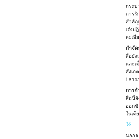
กระบว
การรั
สําคั
เร่งป
ละเอีย
กําจั
สื่อยั
และเมื
สังเกต
1 สารก
การกํ
สื่อนี
ออกซิ
ในเตีย
ใช้
นอกจา