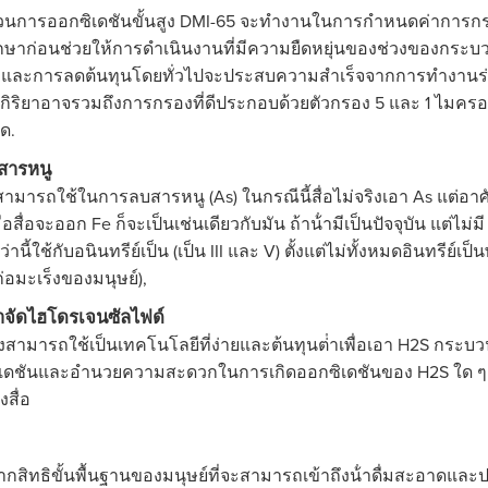
นการออกซิเดชันขั้นสูง DMI-65 จะทํางานในการกําหนดค่าการกรอ
กษาก่อนช่วยให้การดําเนินงานที่มีความยืดหยุ่นของช่วงของกระบว
ญและการลดต้นทุนโดยทั่วไปจะประสบความสําเร็จจากการทํางานร่ว
ฏิกิริยาอาจรวมถึงการกรองที่ดีประกอบด้วยตัวกรอง 5 และ 1 ไม
ด.
ดสารหนู
งสามารถใช้ในการลบสารหนู (As) ในกรณีนี้สื่อไม่จริงเอา As แต่อาศั
่อสื่อจะออก Fe ก็จะเป็นเช่นเดียวกับมัน ถ้าน้ํามีเป็นปัจจุบัน แต่ไม่
ว่านี้ใช้กับอนินทรีย์เป็น (เป็น III และ V) ตั้งแต่ไม่ทั้งหมดอินทรีย์
่อมะเร็งของมนุษย์),
าจัดไฮโดรเจนซัลไฟด์
้ยังสามารถใช้เป็นเทคโนโลยีที่ง่ายและต้นทุนต่ําเพื่อเอา H2S กระบวน
เดชันและอํานวยความสะดวกในการเกิดออกซิเดชันของ H2S ใด ๆ ที
งสื่อ
กสิทธิขั้นพื้นฐานของมนุษย์ที่จะสามารถเข้าถึงน้ําดื่มสะอาดแล