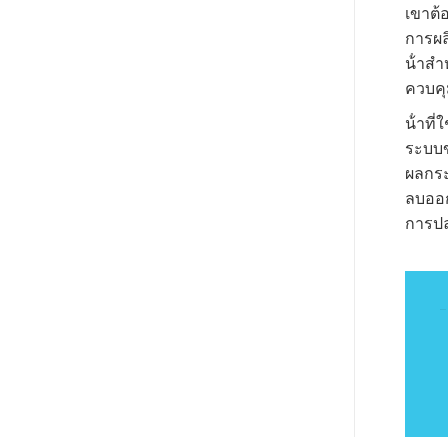
เขาต้
การผล
น้ําส
ควบคุ
น้ําที
ระบบข
ผลกระ
ลบออก
การป