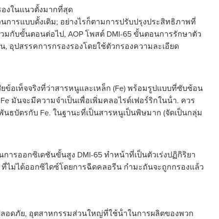
งในแนวตั้งมากที่สุด
นการแบบดั้งเดิม; อย่างไรก็ตามการปรับปรุงประสิทธิภาพที่
มกับขั้นตอนต่อไป, AOP โพสต์ DMI-65 ขั้นตอนการรักษาตัว
ครอน, อุปสรรคการกรองรองโดยใช้ตัวกรองความละเอียด
ยข้อเท็จจริงที่ว่าสารหนูและเหล็ก (Fe) พร้อมรูปแบบที่ซับซ้อน
มี Fe มันจะมีความจําเป็นเพื่อเพิ่มคลอไรด์เฟอร์ริกในน้ํา. ควร
เป็นพันธบัตรกับ Fe. ในฐานะที่เป็นสารหนูเป็นพิษมาก (จัดเป็นกลุ่ม
การออกซิเดชันขั้นสูง DMI-65 ทําหน้าที่เป็นตัวเร่งปฏิกิริยา
่ไม่ได้ออกซิไดซ์โดยการฉีดคลอรีน กํามะถันจะถูกกรองแล้ว
ะปลอดภัย, อุตสาหกรรมส่วนใหญ่ที่ใช้น้ําในการผลิตของพวก