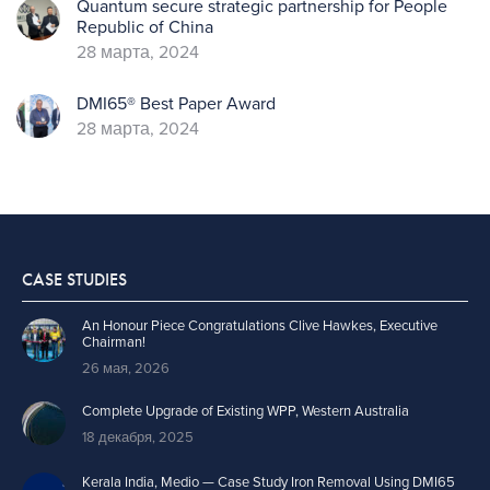
Quantum secure strategic partnership for People
Republic of China
28 марта, 2024
DMI65® Best Paper Award
28 марта, 2024
CASE STUDIES
An Honour Piece Congratulations Clive Hawkes, Executive
Chairman!
26 мая, 2026
Complete Upgrade of Existing WPP, Western Australia
18 декабря, 2025
Kerala India, Medio — Case Study Iron Removal Using DMI65