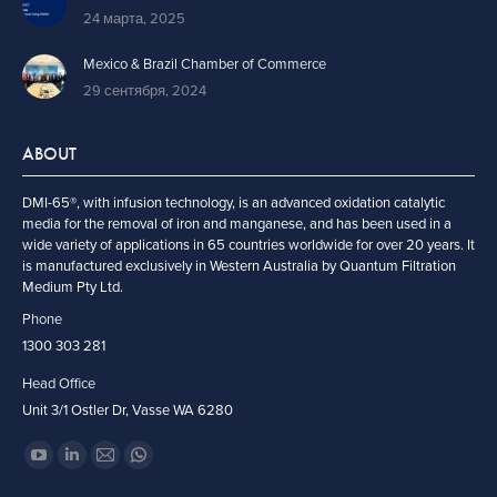
24 марта, 2025
Mexico & Brazil Chamber of Commerce
29 сентября, 2024
ABOUT
DMI-65®, with infusion technology, is an advanced oxidation catalytic
media for the removal of iron and manganese, and has been used in a
wide variety of applications in 65 countries worldwide for over 20 years. It
is manufactured exclusively in Western Australia by Quantum Filtration
Medium Pty Ltd.
Phone
1300 303 281
Head Office
Unit 3/1 Ostler Dr, Vasse WA 6280
Ищите нас:
YouTube
Linkedin
Email
WhatsApp