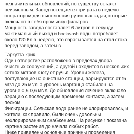
незначительных обновлений, по существу остался
неизменным. Завод посещается три раза в неделю
оператором для выполнения рутинных задач, которые
включают в себя промывку фильтров.
Мощность завода составляет 6 литров в секунду
максимальный выход и backwash воды потребляет
около 120 Кл в неделю, это сбрасывается на стол стока
перед заводом, а затем в
Таркутта-крик.
Один отверстие расположено в пределах двора
очистных сооружений, а другой находится в нескольких
сотнях метров к югу от ручья. Уровни железа,
поступающие на очистные станции, варьируются от 15
мг/л до 25 мг/л, а уровень марганца стабилен на
уровне 0,5-0,6 мг/л. До обновления лечение включало
аэрацию с последующим временем контакта, а затем
песком
Фильтрации. Сельская вода ранее не хлорировалась, и
жители, как правило, были очень довольны
нехлорированным снабжением. На рисунке 1 показана
картина растения до начала любых работ.
Ниже приведены основные причины проведения