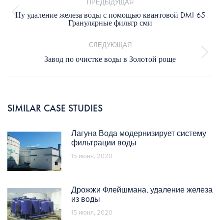
ПРЕДЫДУЩАЯ
записям
Ну удаление железа воды с помощью квантовой DMI-65
Предыдущая
Гранулярные фильтр сми
запись:
СЛЕДУЮЩАЯ
Следующая
Завод по очистке воды в Золотой роще
запись:
SIMILAR CASE STUDIES
Лагуна Вода модернизирует систему
фильтрации воды
15 июня, 2020
Дрожжи Флейшмана, удаление железа
из воды
15 июня, 2020