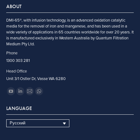
ABOUT
DMI-65®, with infusion technology, is an advanced oxidation catalytic
media for the removal of iron and manganese, and has been used in a
wide variety of applications in 65 countries worldwide for over 20 years. It
is manufactured exclusively in Western Australia by Quantum Filtration
Medium Pty Ltd.
Phone
1300 303 281
Head Office
Unit 3/1 Ostler Dr, Vasse WA 6280
Ищите нас:
YouTube
Linkedin
Email
WhatsApp
page
page
page
page
LANGUAGE
opens
opens
opens
opens
in
in
in
in
Русский
new
new
new
new
window
window
window
window