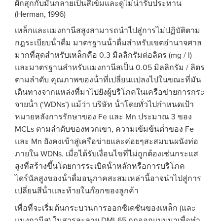
ผักสุกกับมันกลายเป็นสีเข้มและดูไม่น่ารับประทาน
(Herman, 1996)
เหล็กและแมงกานีสสูงสามารถนําไปสู่การไม่ปฏิบัติตาม
กฎระเบียบน้ําดื่ม มาตรฐานน้ําดื่มสําหรับเขตอํานาจศาล
มากที่สุดสําหรับเหล็กคือ 0.3 มิลลิกรัมต่อลิตร (mg / l)
และมาตรฐานสําหรับแมงกานีสเป็น 0.05 มิลลิกรัม / ลิตร
ตามลําดับ คุณภาพของน้ําที่เปลี่ยนแปลงไปในขณะที่มัน
เดินทางจากแหล่งที่มาไปยังผู้บริโภคในเครือข่ายการกระ
จายน้ํา (‘WDNs’) แม้ว่า บริษัท น้ําโดยทั่วไปกําหนดเป้า
หมายหลังการรักษาของ Fe และ Mn ประมาณ 3 ของ
MCLs ตามลําดับของพวกเขา, ความเข้มข้นต่ําของ Fe
และ Mn ยังคงเข้าสู่เครือข่ายและค่อยๆสะสมบนผนังท่อ
ภายใน WDNs. เมื่อได้รับเงื่อนไขที่ไม่ถูกต้องเช่นกระแส
สูงที่สร้างขึ้นโดยการระเบิดน้ําหลักหรือการบริโภค
ไดร์นัลสูงของน้ําดื่มอนุภาคสะสมเหล่านี้อาจนําไปสู่การ
เปลี่ยนสีน้ําและท้ายในก๊อกของลูกค้า
เพื่อที่จะเริ่มต้นกระบวนการออกซิเดชันของเหล็ก (และ
แมงกานีส) ในสารละลาย DMI-65 ถูกออกแบบมาเพื่อทํา