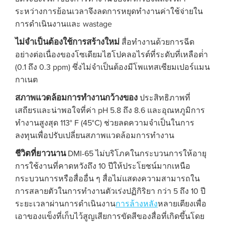
ระหว่างการย้อนเวลาจึงลดการหยุดทํางานค่าใช้จ่ายใน
การดําเนินงานและ wastage
ไม่จําเป็นต้องใช้การสร้างใหม่
สื่อทํางานด้วยการฉีด
อย่างต่อเนื่องของโซเดียมไฮโปคลอไรต์ที่ระดับที่เหลือต่ํา
(0.1 ถึง 0.3 ppm) ซึ่งไม่จําเป็นต้องมีโพแทสเซียมเปอร์แมน
กาเนต
สภาพแวดล้อมการทํางานกว้าง
ของ
ประสิทธิภาพที่
เสถียรและน่าพอใจที่ค่า pH 5.8 ถึง 8.6 และอุณหภูมิการ
ทํางานสูงสุด 113° F (45°C) ช่วยลดความจําเป็นในการ
ลงทุนเพื่อปรับเปลี่ยนสภาพแวดล้อมการทํางาน
ชีวิตที่ยาวนาน
DMI-65 ไม่บริโภคในกระบวนการให้อายุ
การใช้งานที่คาดหวังถึง 10 ปีให้ประโยชน์มากเหนือ
กระบวนการหรือสื่ออื่น ๆ สื่อไม่แสดงความสามารถใน
การสลายตัวในการทํางานตัวเร่งปฏิกิริยา กว่า 5 ถึง 10 ปี
ระยะเวลาผ่านการดําเนินงาน
การล้างหลัง
หลายเตียงเพื่อ
เอาของแข็งที่เก็บไว้สูญเสียการขัดสีของสื่อที่เกิดขึ้นโดย