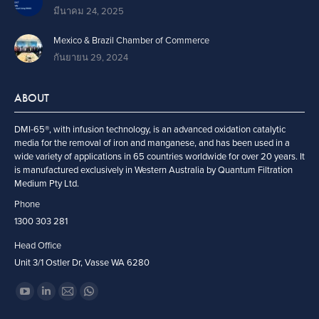
มีนาคม 24, 2025
Mexico & Brazil Chamber of Commerce
กันยายน 29, 2024
ABOUT
DMI-65®, with infusion technology, is an advanced oxidation catalytic
media for the removal of iron and manganese, and has been used in a
wide variety of applications in 65 countries worldwide for over 20 years. It
is manufactured exclusively in Western Australia by Quantum Filtration
Medium Pty Ltd.
Phone
1300 303 281
Head Office
Unit 3/1 Ostler Dr, Vasse WA 6280
Find us on:
YouTube
Linkedin
Mail
Whatsapp
page
page
page
page