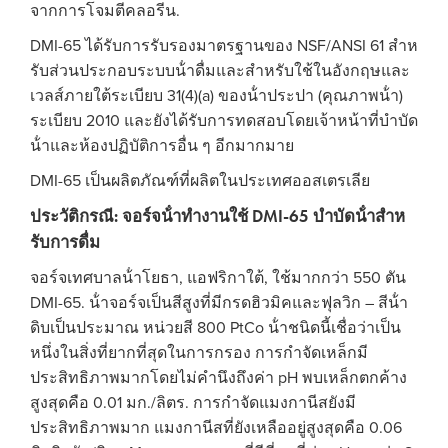
จากการโจมตีคลอรีน.
DMI-65 ได้รับการรับรองมาตรฐานของ NSF/ANSI 61 สําห
รับส่วนประกอบระบบน้ําดื่มและสําหรับใช้ในอังกฤษและ
เวลส์ภายใต้ระเบียบ 31(4)(a) ของน้ําประปา (คุณภาพน้ํา)
ระเบียบ 2010 และยังได้รับการทดสอบโดยเจ้าหน้าที่บําบัด
น้ําและห้องปฏิบัติการอื่น ๆ อีกมากมาย
DMI-65 เป็นผลิตภัณฑ์ที่ผลิตในประเทศออสเตรเลีย
ประวัติกรณี: จอร์จน้ําทํางานใช้ DMI-65 บําบัดน้ําสําห
รับการดื่ม
จอร์จเทศบาลน้ําโยธา, แอฟริกาใต้, ใช้มากกว่า 550 ตัน
DMI-65. น้ําจอร์จเป็นสีสูงที่มีกรดฮิวมิคและฟุลวิก – สีน้ํา
ดิบเป็นประมาณ หน่วยสี 800 PtCo น้ําชนิดนี้เชื่อว่าเป็น
หนึ่งในสิ่งที่ยากที่สุดในการกรอง การกําจัดเหล็กมี
ประสิทธิภาพมากโดยไม่คํานึงถึงค่า pH พบเหล็กตกค้าง
สูงสุดคือ 0.01 มก./ลิตร. การกําจัดแมงกานีสยังมี
ประสิทธิภาพมาก แมงกานีสที่ยังเหลืออยู่สูงสุดคือ 0.06