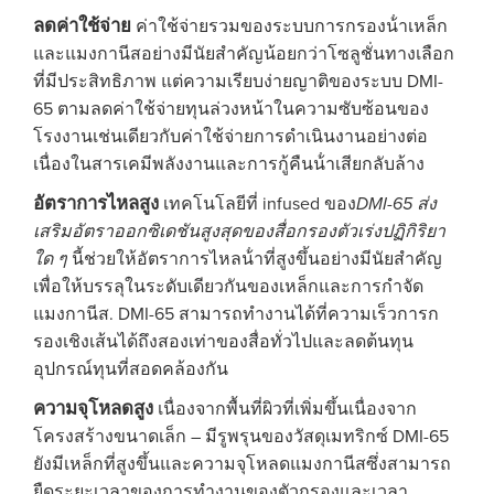
ลดค่าใช้จ่าย
ค่าใช้จ่ายรวมของระบบการกรองน้ําเหล็ก
และแมงกานีสอย่างมีนัยสําคัญน้อยกว่าโซลูชั่นทางเลือก
ที่มีประสิทธิภาพ แต่ความเรียบง่ายญาติของระบบ DMI-
65 ตามลดค่าใช้จ่ายทุนล่วงหน้าในความซับซ้อนของ
โรงงานเช่นเดียวกับค่าใช้จ่ายการดําเนินงานอย่างต่อ
เนื่องในสารเคมีพลังงานและการกู้คืนน้ําเสียกลับล้าง
อัตราการไหลสูง
เทคโนโลยีที่ infused ของ
DMI-65 ส่ง
เสริมอัตราออกซิเดชันสูงสุดของสื่อกรองตัวเร่งปฏิกิริยา
ใด ๆ
นี้ช่วยให้อัตราการไหลน้ําที่สูงขึ้นอย่างมีนัยสําคัญ
เพื่อให้บรรลุในระดับเดียวกันของเหล็กและการกําจัด
แมงกานีส. DMI-65 สามารถทํางานได้ที่ความเร็วการก
รองเชิงเส้นได้ถึงสองเท่าของสื่อทั่วไปและลดต้นทุน
อุปกรณ์ทุนที่สอดคล้องกัน
ความจุโหลดสูง
เนื่องจากพื้นที่ผิวที่เพิ่มขึ้นเนื่องจาก
โครงสร้างขนาดเล็ก – มีรูพรุนของวัสดุเมทริกซ์ DMI-65
ยังมีเหล็กที่สูงขึ้นและความจุโหลดแมงกานีสซึ่งสามารถ
ยืดระยะเวลาของการทํางานของตัวกรองและเวลา