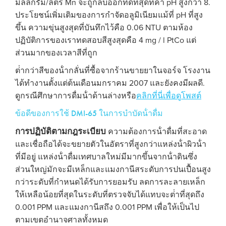
มิลลิกรัม/ลิตร Mn จะถูกลบออกที่ดีที่สุดที่ค่า pH สูงกว่า 8.
ประโยชน์เพิ่มเติมของการกําจัดอลูมิเนียมแม้ที่ pH ที่สูง
ขึ้น ความขุ่นสูงสุดที่บันทึกไว้คือ 0.06 NTU ตามห้อง
ปฏิบัติการของเราทดสอบสีสูงสุดคือ 4 mg / l PtCo แต่
ส่วนมากของเวลาสีที่ถูก
ต่ํากว่าสีของน้ํากลั่นที่ซื้อจากร้านขายยาในจอร์จ โรงงาน
ได้ทํางานตั้งแต่ต้นเดือนมกราคม 2007 และยังคงมีผลดี.
ดูกรณีศึกษาการดื่มน้ําด้านล่างหรือ
คลิกที่นี่เพื่อดูโพสต์
ข้อดีของการใช้ DMI-65 ในการบําบัดน้ําดื่ม
การปฏิบัติตามกฎระเบียบ
ความต้องการน้ําดื่มที่สะอาด
และเชื่อถือได้จะขยายตัวในอัตราที่สูงกว่าแหล่งน้ําผิวน้ํา
ที่มีอยู่ แหล่งน้ําดื่มเทศบาลใหม่มีมากขึ้นจากน้ําดินซึ่ง
ส่วนใหญ่มักจะมีเหล็กและแมงกานีสระดับการปนเปื้อนสูง
กว่าระดับที่กําหนดได้รับการยอมรับ ลดการละลายเหล็ก
ให้เหลือน้อยที่สุดในระดับที่ตรวจจับได้แทบจะต่ําที่สุดถึง
0.001 PPM และแมงกานีสถึง 0.001 PPM เพื่อให้เป็นไป
ตามเขตอํานาจศาลทั้งหมด