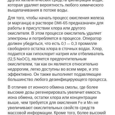
других каталитических средств фильтрации воды,
которая удаляет вероятность любого химического
выщелачивания в потоке воды.
Для того, чтобы начать процесс окисления железа
(и марганца) в растворе DMI-65 предназначен для
работы в присутствии хлора или другого
окислителя. В этом процессе окислитель удаляет
электроны и потребляется в процессе. Оператор
должен убедиться, что есть 0,1 — 0,3 промилле
свободного остатка хлора в сточных водах. Хлор,
подается как гипохлорит натрия или отбеливатель
(12,5 NaOCl), является предпочтительным
окислителем, так как он является относительно
недорогим, легко доступны во всем мире, и это
эффективно. Он также выполняет подавляющее
большинство любого дезинфицирующего процесса.
В отличие от ионного обмена смолы, где более
высокие дозы регенерировать увеличит емкость
иона обмена, остатки хлора или концентрации
выше, чем требуется для окисления Fe и Mn не
увеличивают окислительных свойств средств
массовой информации. Кроме того, более высокий