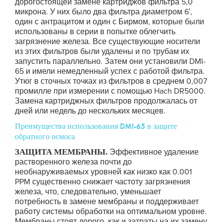
дорогостоящей замене картриджов фильтра 5,0
микрона. У них было два фильтра диаметром 6′,
один с антрацитом и один с Бирмом, которые были
использованы в серии в попытке облегчить
загрязнение железа. Все существующие носители
из этих фильтров были удалены и по трубам их
запустить параллельно. Затем они установили DMI-
65 и имели немедленный успех с работой фильтра.
Утюг в сточных точках из фильтров в среднем 0,007
промилле при измерении с помощью Hach DR5000.
Замена картриджных фильтров продолжалась от
дней или недель до нескольких месяцев.
Преимущества использования DMI-65 в защите
обратного осмоса
ЗАЩИТА МЕМБРАНЫ.
Эффективное удаление
растворенного железа почти до
необнаруживаемых уровней как низко как 0.001
PPM существенно снижает частоту загрязнения
железа, что, следовательно, уменьшает
потребность в замене мембраны и поддерживает
работу системы обработки на оптимальном уровне.
Мембраны стоят дорого, как и затраты на их замену